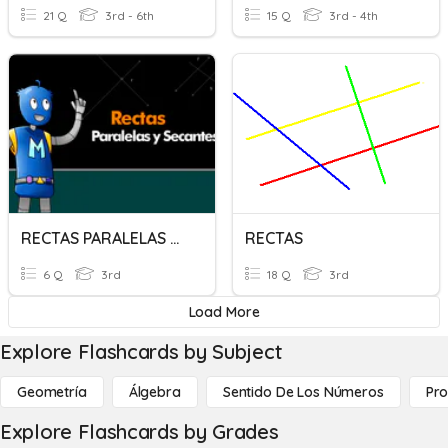
21 Q
3rd - 6th
15 Q
3rd - 4th
RECTAS PARALELAS Y SECANTES
RECTAS
6 Q
3rd
18 Q
3rd
Load More
Explore Flashcards by Subject
Geometría
Álgebra
Sentido De Los Números
Pro
Explore Flashcards by Grades