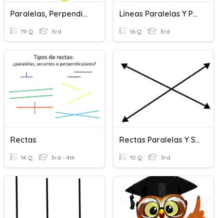
Paralelas, Perpendiculares Y Oblicuas
Líneas Paralelas Y Perpendiculares
19 Q
3rd
16 Q
3rd
Rectas
Rectas Paralelas Y Secantes
14 Q
3rd - 4th
10 Q
3rd