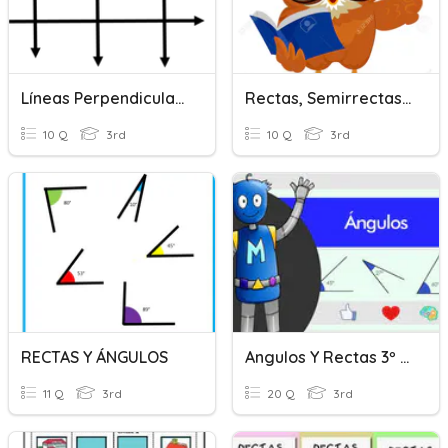
Líneas Perpendiculares Y Paralelas
Rectas, Semirrectas, Segmentos / Rectas Paralelas Y Perpend.
10 Q
3rd
10 Q
3rd
RECTAS Y ÁNGULOS
Angulos Y Rectas 3º Primaria
11 Q
3rd
20 Q
3rd