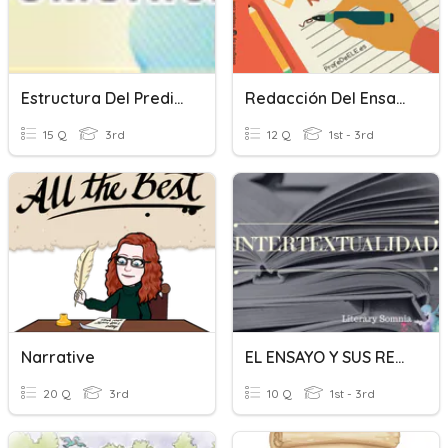
Estructura Del Predicado
Redacción Del Ensayo
15 Q
3rd
12 Q
1st - 3rd
Narrative
EL ENSAYO Y SUS RELACIONES INTERTEXTUALES
20 Q
3rd
10 Q
1st - 3rd