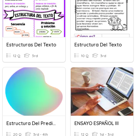
Estructuras Del Texto
Estructura Del Texto
12 Q
3rd
10 Q
3rd
Estructura Del Predicado
ENSAYO ESPAÑOL III
20 Q
3rd - 4th
12 Q
1st - 3rd