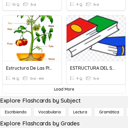
10 Q
3rd
9 Q
3rd
Estructura De Las Plantas
ESTRUCTURA DEL SUJETO
14 Q
3rd - 4th
9 Q
3rd
Load More
Explore Flashcards by Subject
Escribiendo
Vocabulario
Lectura
Gramática
Explore Flashcards by Grades