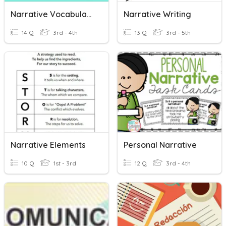
Narrative Vocabulary
Narrative Writing
14 Q
3rd - 4th
13 Q
3rd - 5th
Narrative Elements
Personal Narrative
10 Q
1st - 3rd
12 Q
3rd - 4th