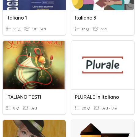
Italiano 1
Italiano 3
21 Q
1st - 3rd
12 Q
3rd
ITALIANO TESTI
PLURALE In Italiano
8 Q
3rd
20 Q
3rd - Uni