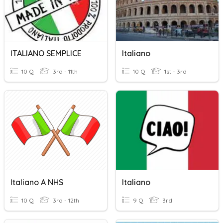
ITALIANO SEMPLICE
Italiano
10 Q
3rd - 11th
10 Q
1st - 3rd
Italiano A NHS
Italiano
10 Q
3rd - 12th
9 Q
3rd