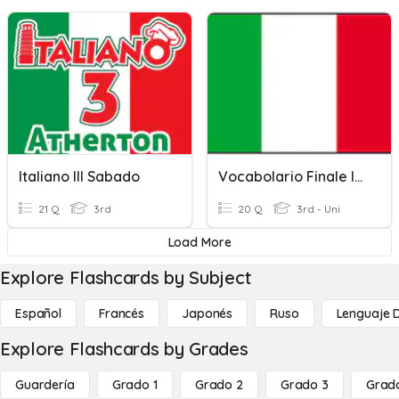
Italiano III Sabado
Vocabolario Finale Italiano 2
21 Q
3rd
20 Q
3rd - Uni
Load More
Explore Flashcards by Subject
Español
Francés
Japonés
Ruso
Lenguaje 
Explore Flashcards by Grades
Guardería
Grado 1
Grado 2
Grado 3
Grad