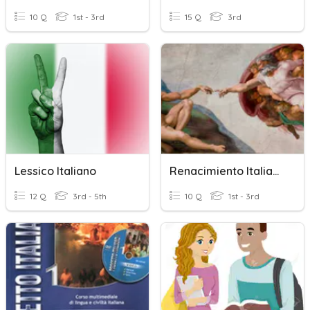
10 Q
1st - 3rd
15 Q
3rd
Lessico Italiano
Renacimiento Italiano
12 Q
3rd - 5th
10 Q
1st - 3rd