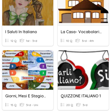
I Saluti In Italiano
La Casa- Vocabolario Italiano
12 Q
1st - 3rd
10 Q
3rd - 4th
Giorni, Mesi E Stagioni In Italiano
QUIZZONE ITALIANO 1
15 Q
3rd - Uni
20 Q
3rd