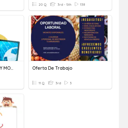
20 Q
3rd - 5th
138
OFERTA NAVIDAD HOGAR Y MOVIL
Oferta De Trabajo
11 Q
3rd
3