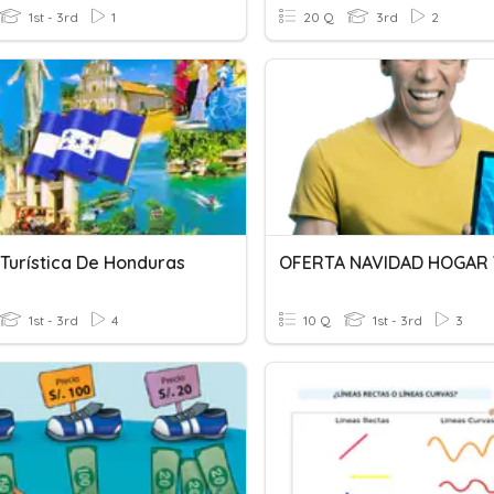
1st - 3rd
1
20 Q
3rd
2
 Turística De Honduras
1st - 3rd
4
10 Q
1st - 3rd
3