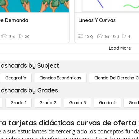
De Demanda
Líneas Y Curvas
3rd
20
10 Q
1st - 3rd
4
Load More
lashcards by Subject
Geografía
Ciencias Económicas
Ciencia Del Derecho C
lashcards by Grades
Grado 1
Grado 2
Grado 3
Grado 4
Grad
ra tarjetas didácticas curvas de ofert
 a sus estudiantes de tercer grado los conceptos fund
as sobre curvas de oferta y demanda. Estas herramienta