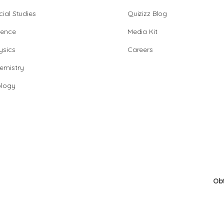
cial Studies
Quizizz Blog
ience
Media Kit
ysics
Careers
emistry
ology
Ob