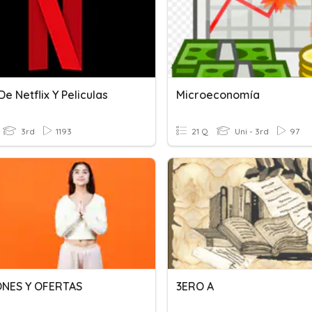
De Netflix Y Peliculas
Microeconomía
3rd
1193
21 Q
Uni - 3rd
97
ONES Y OFERTAS
3ERO A