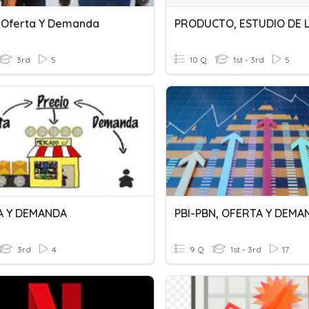
 Oferta Y Demanda
3rd
5
10 Q
1st - 3rd
5
A Y DEMANDA
3rd
4
9 Q
1st - 3rd
17