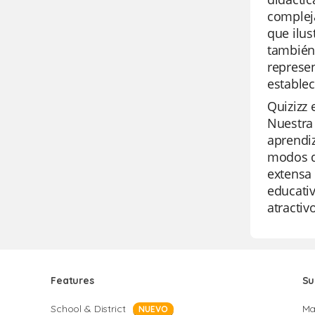
compleja
que ilus
también 
represe
estable
Quizizz 
Nuestra 
aprendiz
modos de
extensa 
educativ
atractiv
Features
Su
School & District
Ma
NUEVO