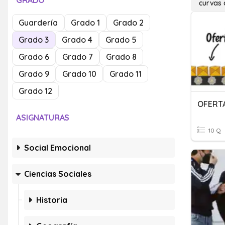
GRADO
curvas 
Guardería
Grado 1
Grado 2
Grado 3
Grado 4
Grado 5
Grado 6
Grado 7
Grado 8
Grado 9
Grado 10
Grado 11
Grado 12
OFERT
ASIGNATURAS
10 Q
Social Emocional
Ciencias Sociales
Historia