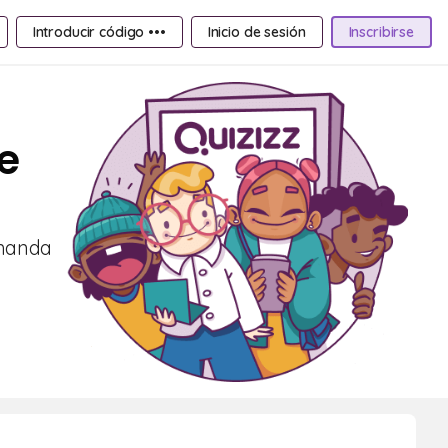
Introducir código •••
Inicio de sesión
Inscribirse
e
emanda