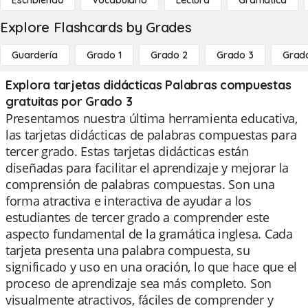
Escribiendo
Vocabulario
Lectura
Gramática
Explore Flashcards by Grades
Guardería
Grado 1
Grado 2
Grado 3
Grad
Explora tarjetas didácticas Palabras compuestas
gratuitas por Grado 3
Presentamos nuestra última herramienta educativa,
las tarjetas didácticas de palabras compuestas para
tercer grado. Estas tarjetas didácticas están
diseñadas para facilitar el aprendizaje y mejorar la
comprensión de palabras compuestas. Son una
forma atractiva e interactiva de ayudar a los
estudiantes de tercer grado a comprender este
aspecto fundamental de la gramática inglesa. Cada
tarjeta presenta una palabra compuesta, su
significado y uso en una oración, lo que hace que el
proceso de aprendizaje sea más completo. Son
visualmente atractivos, fáciles de comprender y