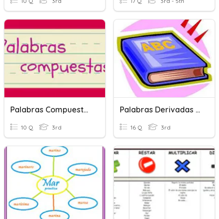
10 Q
3rd
17 Q
3rd - 5th
Palabras Compuestas
Palabras Derivadas Y Compuestas
10 Q
3rd
16 Q
3rd