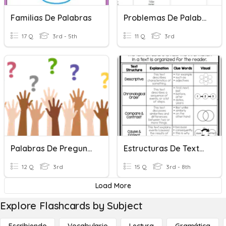
Familias De Palabras
Problemas De Palabras
17 Q
3rd - 5th
11 Q
3rd
Palabras De Pregunta
Estructuras De Textos Informativos
12 Q
3rd
15 Q
3rd - 8th
Load More
Explore Flashcards by Subject