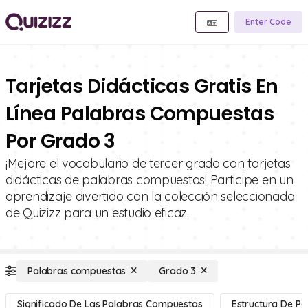
Enter Code
Tarjetas Didácticas Gratis En
Línea Palabras Compuestas
Por Grado 3
¡Mejore el vocabulario de tercer grado con tarjetas
didácticas de palabras compuestas! Participe en un
aprendizaje divertido con la colección seleccionada
de Quizizz para un estudio eficaz.
Palabras compuestas
Grado 3
Significado De Las Palabras Compuestas
Estructura De P