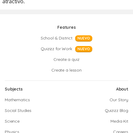
atractivo.
Features
School & District
NUEVO
Quizizz for Work
NUEVO
Create a quiz
Create a lesson
Subjects
About
Mathematics
Our Story
Social Studies
Quizizz Blog
Science
Media Kit
Physics
Careers