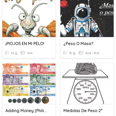
¡PIOJOS EN MI PELO!
¿Peso O Masa?
12 Q
3rd
15 Q
2nd - 3rd
Adding Money (Philippine Peso)
Medidas De Peso 2°