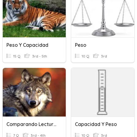
Peso Y Capacidad
Peso
15 Q
3rd - 5th
10 Q
3rd
Comparando Lecturas
Capacidad Y Peso
7 Q
3rd - 4th
10 Q
3rd