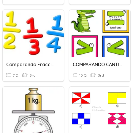
Comparando Fracciones Unitarias
COMPARANDO CANTIDADES
7 Q
3rd
10 Q
3rd