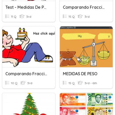
Test - Medidas De Peso
Comparando Fracciones 3°
11 Q
3rd
15 Q
3rd
Comparando Fracciones 1509
MEDIDAS DE PESO
10 Q
3rd
15 Q
3rd - 6th