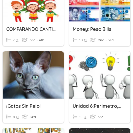
COMPARANDO CANTIDADES
Money: Peso Bills
7 Q
3rd - 4th
10 Q
2nd - 3rd
¡Gatos Sin Pelo!
Unidad 6:Perimetro,Tiempo,Capacidad Y Peso
8 Q
3rd
15 Q
3rd