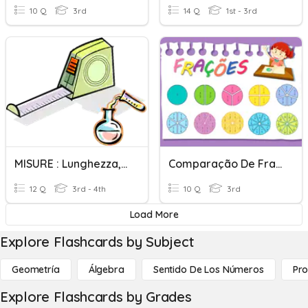
10 Q
3rd
14 Q
1st - 3rd
MISURE : Lunghezza, Peso, Caacità
Comparação De Frações
12 Q
3rd - 4th
10 Q
3rd
Load More
Explore Flashcards by Subject
Geometría
Álgebra
Sentido De Los Números
Pro
Explore Flashcards by Grades