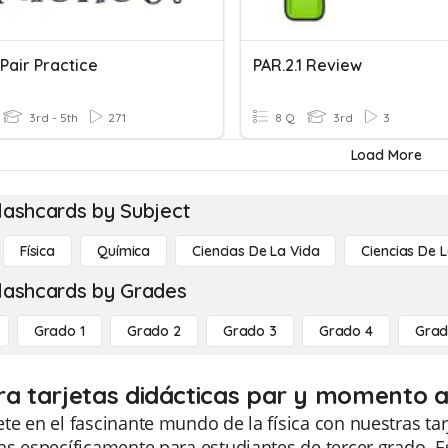
Pair Practice
PAR.2.1 Review
3rd - 5th
271
8 Q
3rd
3
Load More
lashcards by Subject
Física
Química
Ciencias De La Vida
Ciencias De L
lashcards by Grades
Grado 1
Grado 2
Grado 3
Grado 4
Grad
ra tarjetas didácticas par y momento a
e en el fascinante mundo de la física con nuestras ta
s específicamente para estudiantes de tercer grado. E