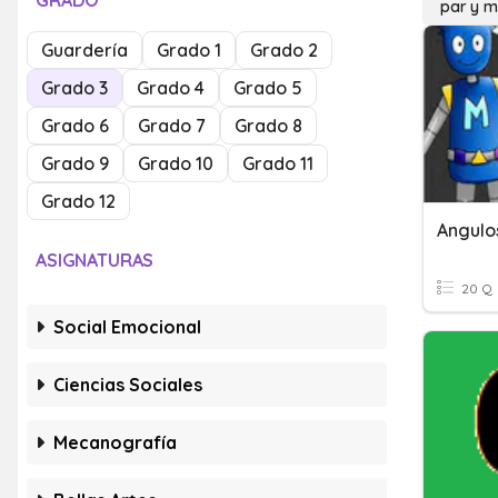
GRADO
par y 
Guardería
Grado 1
Grado 2
Grado 3
Grado 4
Grado 5
Grado 6
Grado 7
Grado 8
Grado 9
Grado 10
Grado 11
Grado 12
Angulo
ASIGNATURAS
20 Q
Social Emocional
Ciencias Sociales
Mecanografía