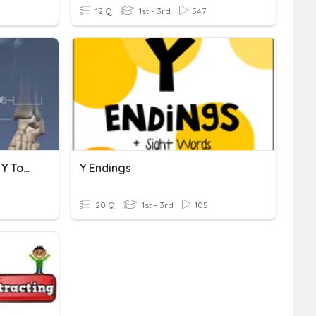
12 Q
1st - 3rd
547
Deformidades Angulares Y Torsionales
Y Endings
20 Q
1st - 3rd
105