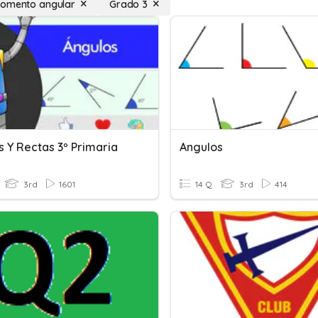
momento angular
Grado 3
s Y Rectas 3º Primaria
Angulos
3rd
1601
14 Q
3rd
414