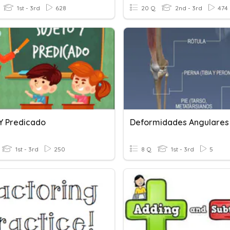
1st - 3rd
628
20 Q
2nd - 3rd
474
 Y Predicado
1st - 3rd
250
8 Q
1st - 3rd
5