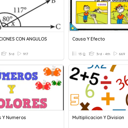
CIONES CON ANGULOS
Causa Y Efecto
3rd
917
13 Q
3rd - 4th
669
s Y Numeros
Multiplicacion Y Division