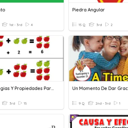
to
Piedra Angular
1st - 3rd
4
15 Q
3rd
2
Estrategias Y Propiedades Para Sumar Y Restar (Parte 1)
Un Momento De Dar Grac
3rd
15
9 Q
2nd - 3rd
1