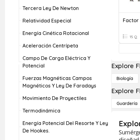
Tercera Ley De Newton
Factor 
Relatividad Especial
Energía Cinética Rotacional
15 Q
Aceleración Centrípeta
Campo De Carga Eléctrica Y
Explore F
Potencial
Fuerzas Magnéticas Campos
Biología
Magnéticos Y Ley De Faradays
Explore F
Movimiento De Proyectiles
Guardería
Termodinámica
Explo
Energía Potencial Del Resorte Y Ley
De Hookes.
Sumérget
diseñada