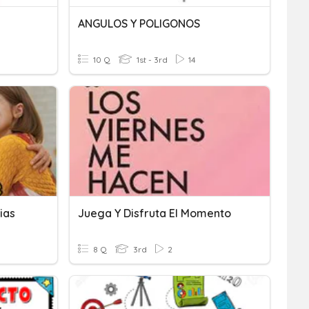
ANGULOS Y POLIGONOS
10 Q
1st - 3rd
14
ias
Juega Y Disfruta El Momento
8 Q
3rd
2