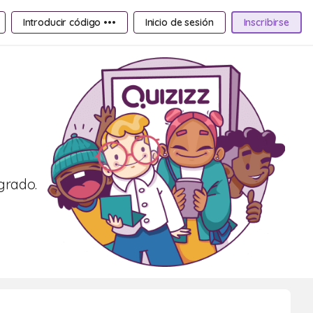
Introducir código •••
Inicio de sesión
Inscribirse
grado.