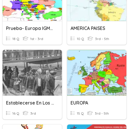
Prueba- Europa IGMZR
AMERICA PAISES
18 Q
1st - 3rd
10 Q
3rd - 5th
Establecerse En Los Estados Unidos
EUROPA
16 Q
3rd
15 Q
3rd - 5th