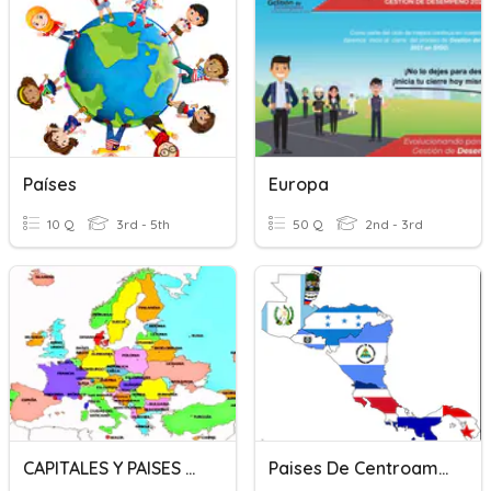
Países
Europa
10 Q
3rd - 5th
50 Q
2nd - 3rd
CAPITALES Y PAISES DE EUROPA
Paises De Centroamerica