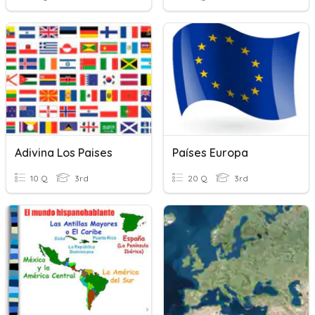
Adivina Los Paises
Países Europa
10 Q
3rd
20 Q
3rd