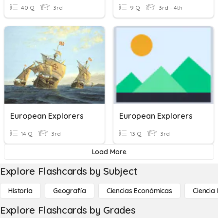
40 Q
3rd
9 Q
3rd - 4th
European Explorers
European Explorers
14 Q
3rd
13 Q
3rd
Load More
Explore Flashcards by Subject
Historia
Geografía
Ciencias Económicas
Ciencia
Explore Flashcards by Grades