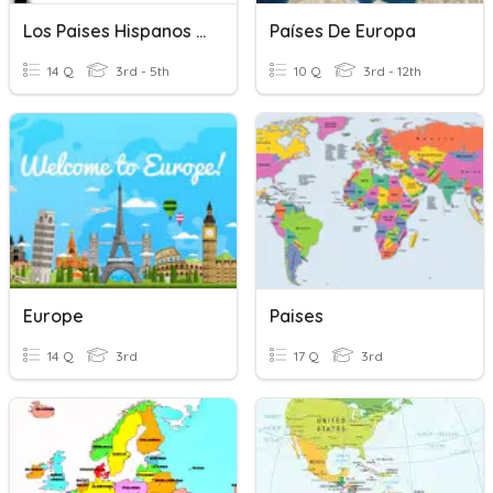
Los Paises Hispanos Del Caribe Y Europa Gr.4
Países De Europa
14 Q
3rd - 5th
10 Q
3rd - 12th
Europe
Paises
14 Q
3rd
17 Q
3rd