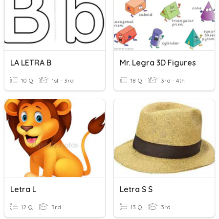
LA LETRA B
Mr. Legra 3D Figures
10 Q
1st - 3rd
18 Q
3rd - 4th
Letra L
Letra S S
12 Q
3rd
13 Q
3rd