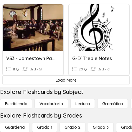
VS3 - Jamestown Part D
G-D' Treble Notes
11 Q
3rd - 5th
20 Q
3rd - 6th
Load More
Explore Flashcards by Subject
Escribiendo
Vocabulario
Lectura
Gramática
Explore Flashcards by Grades
Guardería
Grado 1
Grado 2
Grado 3
Grad