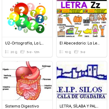
U2-Ortografía, La Letra H
El Abecedario: La Letra Z
20 Q
3rd - 12th
10 Q
3rd
Sistema Digestivo
LETRA, SÍLABA Y PALABRA 3º