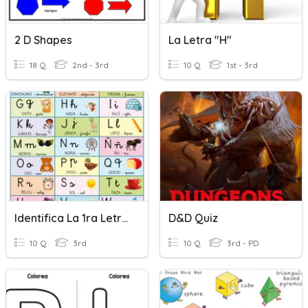
2 D Shapes
La Letra "H"
18 Q
2nd - 3rd
10 Q
1st - 3rd
Identifica La 1ra Letra Con La Respectiva Imagen M.J.P-8v0
D&D Quiz
10 Q
3rd
10 Q
3rd - PD