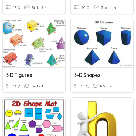
16 Q
3rd - 5th
20 Q
3rd - 4th
3 D Figures
3-D Shapes
13 Q
3rd - 4th
10 Q
KG - 3rd