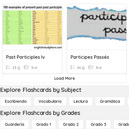
Past Participles Iv
Participes Passés
23 Q
3rd
26 Q
3rd
Load More
Explore Flashcards by Subject
Escribiendo
Vocabulario
Lectura
Gramática
Explore Flashcards by Grades
Guardería
Grado 1
Grado 2
Grado 3
Grad