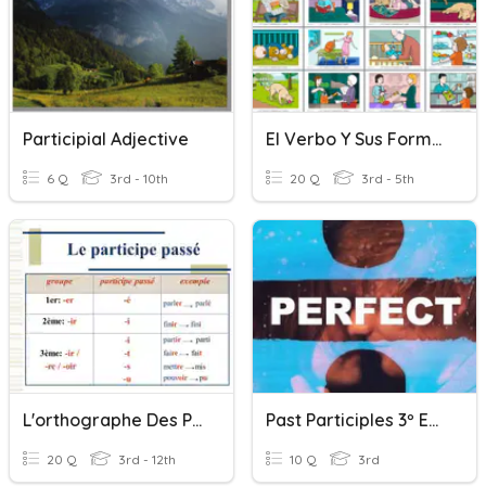
Participial Adjective
El Verbo Y Sus Formas
6 Q
3rd - 10th
20 Q
3rd - 5th
L'orthographe Des Participes Passés
Past Participles 3º ESO
20 Q
3rd - 12th
10 Q
3rd