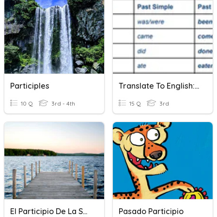
Participles
Translate To English: Past Participles
10 Q
3rd - 4th
15 Q
3rd
El Participio De La Señora Maria
Pasado Participio