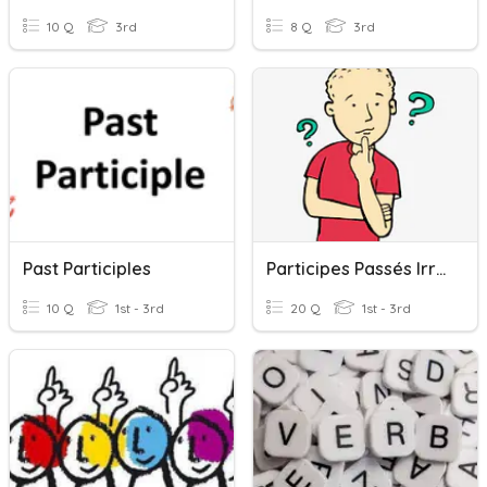
10 Q
3rd
8 Q
3rd
Past Participles
Participes Passés Irréguliers
10 Q
1st - 3rd
20 Q
1st - 3rd