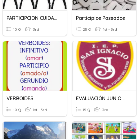
PARTICIPCION CUIDADANA
Particípios Passados
10 Q
3rd
25 Q
1st - 3rd
VERBOIDES
EVALUACIÓN JUNIO TERCER AÑO
10 Q
1st - 3rd
15 Q
3rd