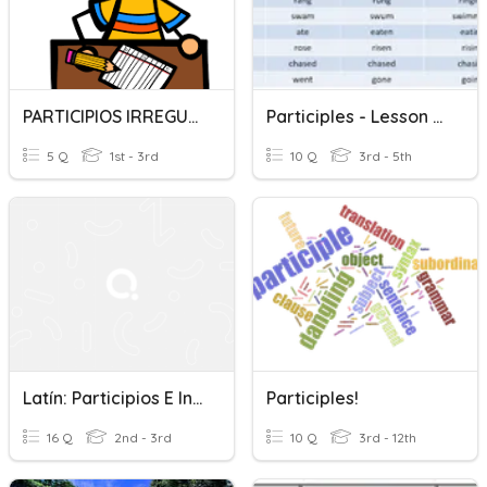
PARTICIPIOS IRREGULARES
Participles - Lesson 14 Grammar
5 Q
1st - 3rd
10 Q
3rd - 5th
Latín: Participios E Infinitivos
Participles!
16 Q
2nd - 3rd
10 Q
3rd - 12th