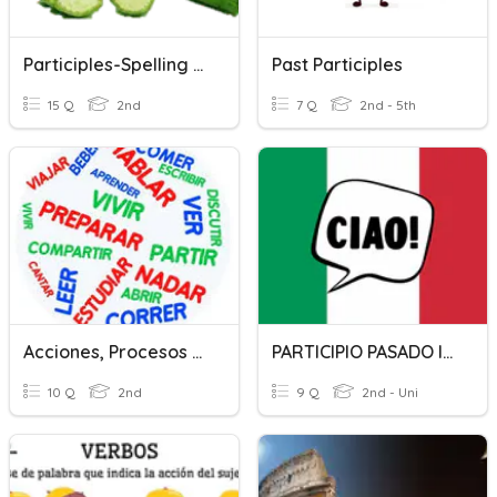
Participles-Spelling Rules
Past Participles
15 Q
2nd
7 Q
2nd - 5th
Acciones, Procesos Y Estados
PARTICIPIO PASADO ITALIANO A1
10 Q
2nd
9 Q
2nd - Uni