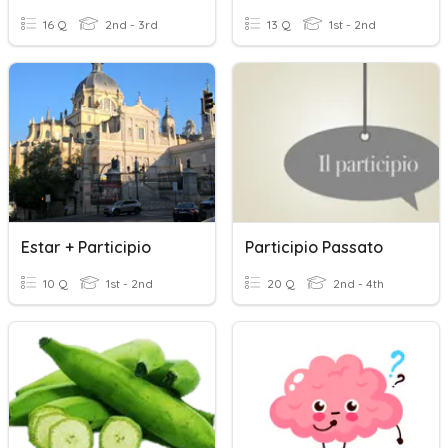
16 Q
2nd - 3rd
13 Q
1st - 2nd
Estar + Participio
Participio Passato
10 Q
1st - 2nd
20 Q
2nd - 4th