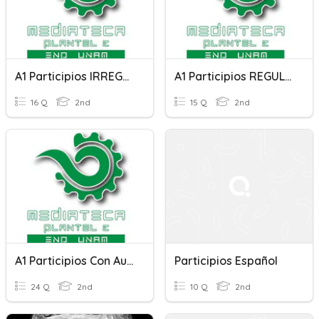
A1 Participios IRREGULARES Con Auxiliar AVERE
A1 Participios REGULARES Con Auxiliar AVERE
16 Q
2nd
15 Q
2nd
A1 Participios Con Auxiliar ESSERE
Participios Español
24 Q
2nd
10 Q
2nd