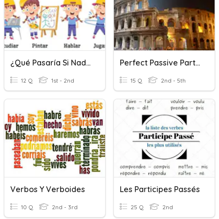
¿Qué Pasaría Si Nadie Colaborará?
Perfect Passive Participles (in Latin)
12 Q
1st - 2nd
15 Q
2nd - 5th
Verbos Y Verboides
Les Participes Passés
10 Q
2nd - 3rd
25 Q
2nd