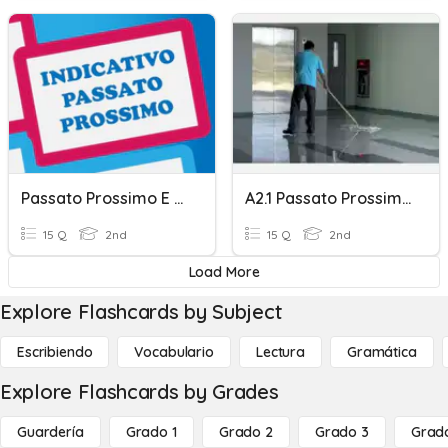
Passato Prossimo E Participio Passato Verbi Regolari
A2.1 Passato Prossimo "essere" "avere" Participio Regolare #1.
15 Q
2nd
15 Q
2nd
Load More
Explore Flashcards by Subject
Escribiendo
Vocabulario
Lectura
Gramática
Explore Flashcards by Grades
Guardería
Grado 1
Grado 2
Grado 3
Grad