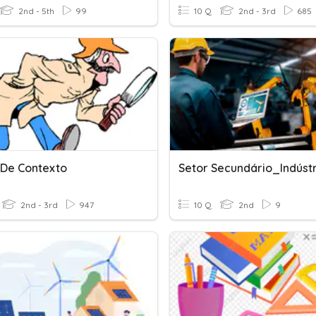
2nd - 5th
99
10 Q
2nd - 3rd
685
 De Contexto
2nd - 3rd
947
10 Q
2nd
9