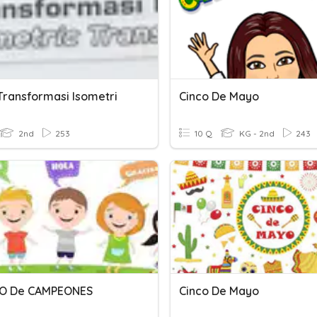
 Transformasi Isometri
Cinco De Mayo
2nd
253
10 Q
KG - 2nd
243
O De CAMPEONES
Cinco De Mayo