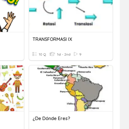
TRANSFORMASI IX
10 Q
1st - 2nd
9
¿De Dónde Eres?