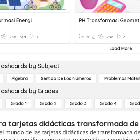
ormasi Energi
PH Transformasi Geomet
2nd - 3rd
14
20 Q
2nd
2
Load More
lashcards by Subject
Álgebra
Sentido De Los Números
Problemas Matem
lashcards by Grades
Grado 1
Grado 2
Grado 3
Grado 4
Grad
ra tarjetas didácticas transformada de
el mundo de las tarjetas didácticas de transformada d
a para simplificar conceptos matemáticos complejos p