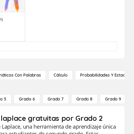
ri
áticos Con Palabras
Cálculo
Probabilidades Y Estadístic
o 5
Grado 6
Grado 7
Grado 8
Grado 9
 laplace gratuitas por Grado 2
e Laplace, una herramienta de aprendizaje única
ara estudiantes de segundo grado. Estas