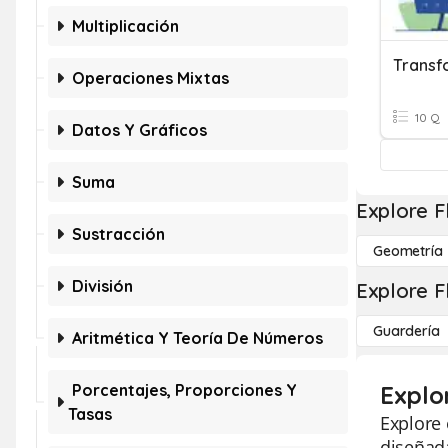
Multiplicación
Transf
Operaciones Mixtas
10 Q
Datos Y Gráficos
Suma
Explore F
Sustracción
Geometría
División
Explore F
Guardería
Aritmética Y Teoría De Números
Porcentajes, Proporciones Y
Explo
Tasas
Explore 
diseñad