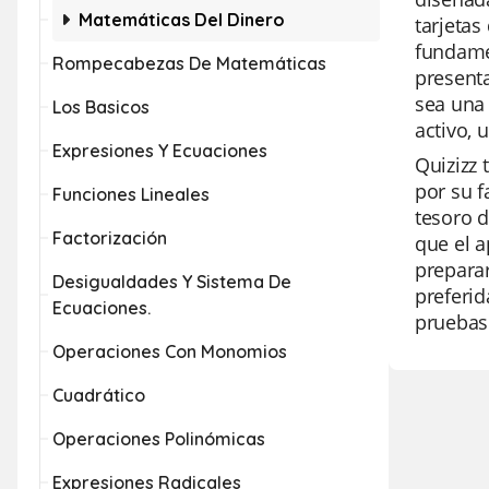
Matemáticas Del Dinero
tarjetas
fundame
Rompecabezas De Matemáticas
presenta
sea una 
Los Basicos
activo, 
Expresiones Y Ecuaciones
Quizizz 
por su f
Funciones Lineales
tesoro d
Factorización
que el a
preparar
Desigualdades Y Sistema De
preferid
Ecuaciones.
pruebas 
Operaciones Con Monomios
Cuadrático
Operaciones Polinómicas
Expresiones Radicales