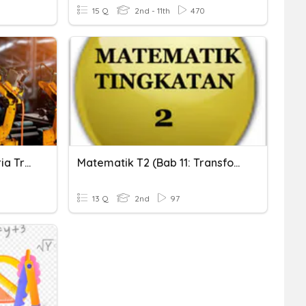
15 Q
2nd - 11th
470
Setor Secundário_Indústria Transformadora
Matematik T2 (Bab 11: Transformasi Isometri)
13 Q
2nd
97