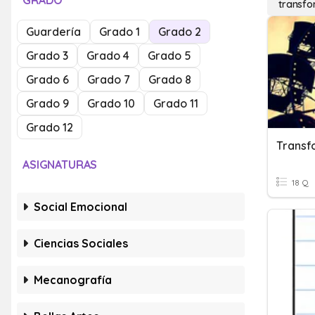
GRADO
transfo
Guardería
Grado 1
Grado 2
Grado 3
Grado 4
Grado 5
Grado 6
Grado 7
Grado 8
Grado 9
Grado 10
Grado 11
Grado 12
ASIGNATURAS
18 Q
Social Emocional
Ciencias Sociales
Mecanografía