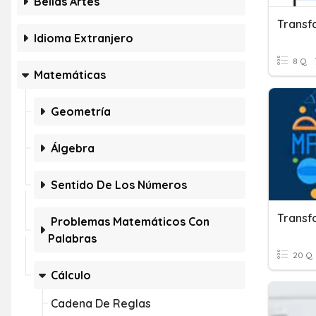
Bellas Artes
Transf
Idioma Extranjero
8 Q
Matemáticas
Geometría
Álgebra
Sentido De Los Números
Transf
Problemas Matemáticos Con
Palabras
20 Q
Cálculo
Cadena De Reglas