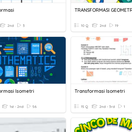
ormasi
TRANSFORMASI GEOMETR
2nd
3
10 Q
2nd
19
ormasi Isometri
Transformasi Isometri
1st - 2nd
56
15 Q
2nd - 3rd
1