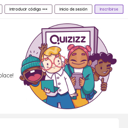
Introducir código •••
Inicio de sesión
Inscribirse
lace!