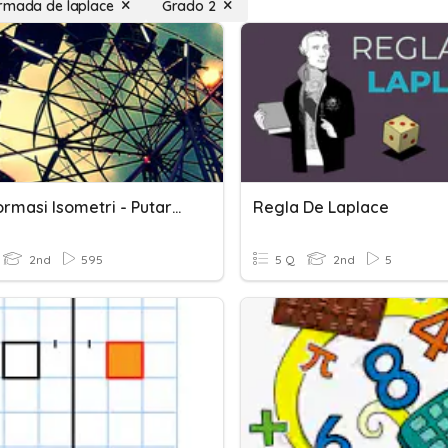
rmada de laplace
Grado 2
Transformasi Isometri - Putaran
Regla De Laplace
2nd
595
5 Q
2nd
5