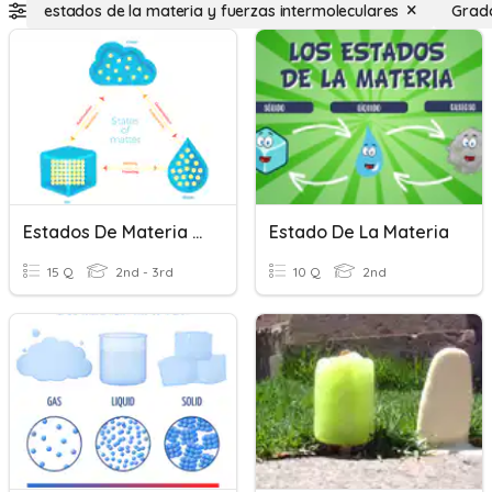
estados de la materia y fuerzas intermoleculares
Grad
Estados De Materia (Repaso)
Estado De La Materia
15 Q
2nd - 3rd
10 Q
2nd