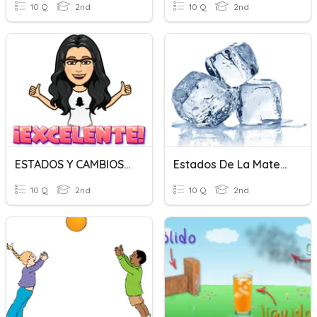
10 Q
2nd
10 Q
2nd
ESTADOS Y CAMBIOS DE LA MATERIA
Estados De La Materia
10 Q
2nd
10 Q
2nd