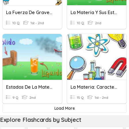
La Fuerza De Gravedad
La Materia Y Sus Estados
10 Q
1st - 2nd
10 Q
2nd
Estados De La Materia
La Materia: Características Y Estados
9 Q
2nd
15 Q
1st - 2nd
Load More
Explore Flashcards by Subject