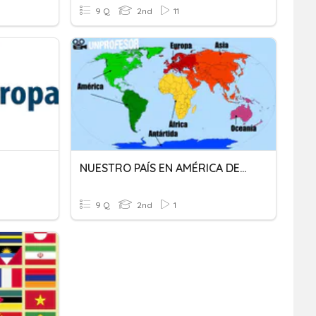
9 Q
2nd
11
NUESTRO PAÍS EN AMÉRICA DEL SUR
9 Q
2nd
1