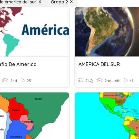
de america del sur
Grado 2
fia De America
AMERICA DEL SUR
2nd
93
21 Q
2nd - 6th
41