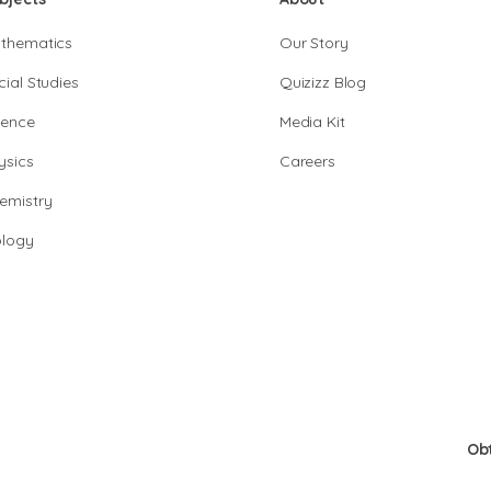
thematics
Our Story
cial Studies
Quizizz Blog
ience
Media Kit
ysics
Careers
emistry
ology
Ob