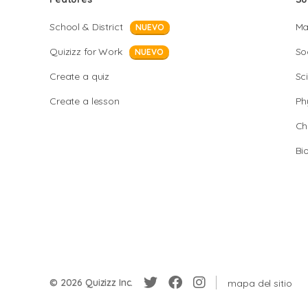
School & District
Ma
NUEVO
Quizizz for Work
So
NUEVO
Create a quiz
Sc
Create a lesson
Ph
Ch
Bi
© 2026 Quizizz Inc.
mapa del sitio