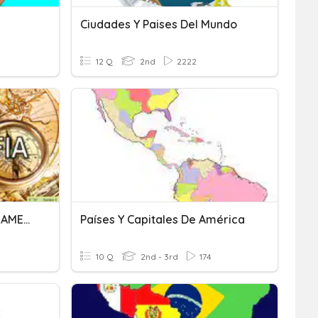
Ciudades Y Paises Del Mundo
12 Q
2nd
2222
PRACTICA DE GEOGRAFIA-AMERICA DEL SUR
Países Y Capitales De América
10 Q
2nd - 3rd
174