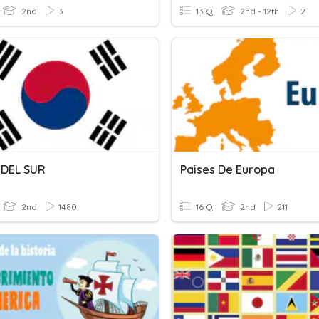
2nd
3
13 Q
2nd - 12th
2
DEL SUR
Paises De Europa
2nd
1480
16 Q
2nd
211