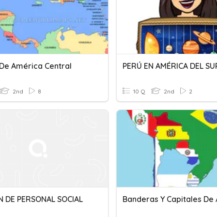
 De América Central
PERÚ EN AMÉRICA DEL SU
2nd
8
10 Q
2nd
2
 DE PERSONAL SOCIAL