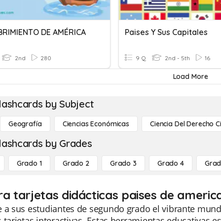
RIMIENTO DE AMÉRICA
Paises Y Sus Capitales
2nd
280
9 Q
2nd - 5th
16
Load More
lashcards by Subject
Geografía
Ciencias Económicas
Ciencia Del Derecho C
lashcards by Grades
Grado 1
Grado 2
Grado 3
Grado 4
Grad
ra tarjetas didácticas paises de americ
 a sus estudiantes de segundo grado el vibrante mund
 tarjetas interactivas. Estas herramientas educativas 