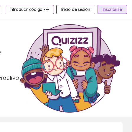
Introducir código •••
Inicio de sesión
Inscribirse
e
eractivo