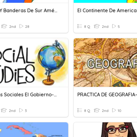
Países Y Banderas De Sur América
El Continente De America
2nd
28
8 Q
2nd
5
Estudios Sociales El Gobierno-Linea De Tiempo
2nd
3
8 Q
2nd
10