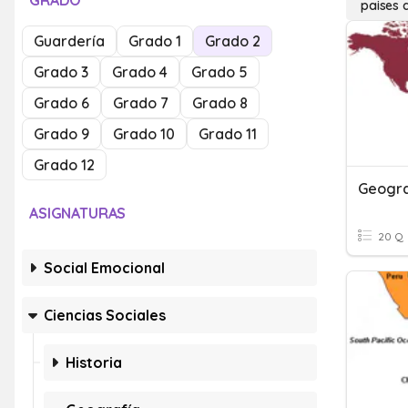
GRADO
paises 
Guardería
Grado 1
Grado 2
Grado 3
Grado 4
Grado 5
Grado 6
Grado 7
Grado 8
Grado 9
Grado 10
Grado 11
Grado 12
Geogra
ASIGNATURAS
20 Q
Social Emocional
Ciencias Sociales
Historia