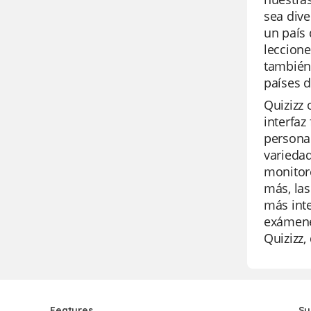
sea dive
un país 
leccione
también 
países d
Quizizz 
interfaz
personal
variedad
monitore
más, las
más inte
exámenes
Quizizz,
Features
Su