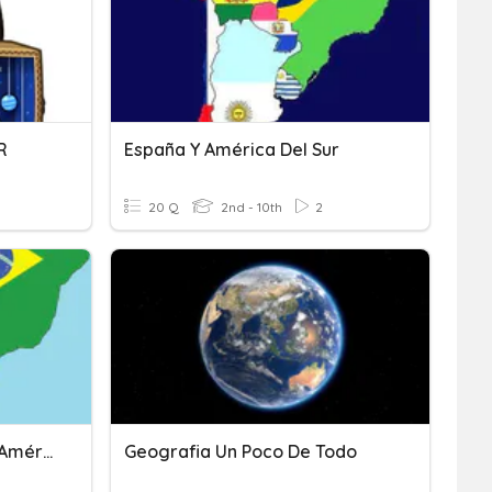
R
España Y América Del Sur
20 Q
2nd - 10th
2
Banderas Y Capitales De América Del Sur
Geografia Un Poco De Todo