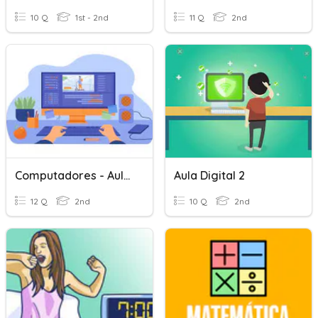
10 Q
1st - 2nd
11 Q
2nd
Computadores - Aula 1
Aula Digital 2
12 Q
2nd
10 Q
2nd