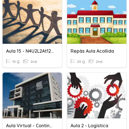
Aula 15 - N4U2L2At1234
Repàs Aula Acollida
10 Q
2nd
20 Q
2nd
Aula Virtual - Continental
Aula 2 - Logística