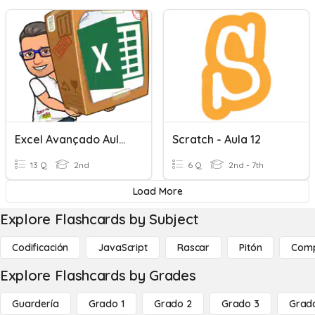
Excel Avançado Aula 06
Scratch - Aula 12
13 Q
2nd
6 Q
2nd - 7th
Load More
Explore Flashcards by Subject
Codificación
JavaScript
Rascar
Pitón
Com
Explore Flashcards by Grades
Guardería
Grado 1
Grado 2
Grado 3
Grad