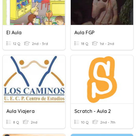
El Aula
Aula FGP
12 Q
2nd - 3rd
18 Q
1st - 2nd
Aula Viajera
Scratch - Aula 2
8 Q
2nd
10 Q
2nd - 7th