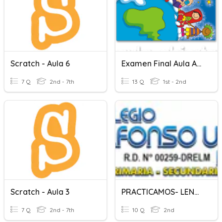
Scratch - Aula 6
Examen Final Aula Abierta
7 Q
2nd - 7th
13 Q
1st - 2nd
Scratch - Aula 3
PRACTICAMOS- LENGUAJE - AULA NEWTON
7 Q
2nd - 7th
10 Q
2nd