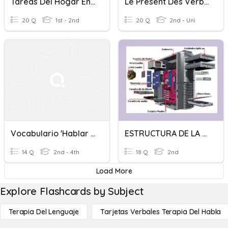
Tareas Del Hogar En Ingles
Le Present Des Verbes Du Premier Groupe (terminaison En -er)
20 Q
1st - 2nd
20 Q
2nd - Uni
Vocabulario 'hablar Del Pasado' (descripciones)
ESTRUCTURA DE LA COMPUTADORA
14 Q
2nd - 4th
18 Q
2nd
Load More
Explore Flashcards by Subject
Terapia Del Lenguaje
Tarjetas Verbales Terapia Del Habla