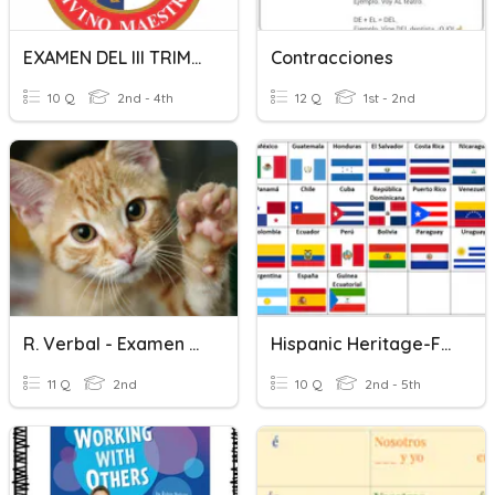
EXAMEN DEL III TRIMESTRE - RAZONAMIENTO VERBAL
Contracciones
10 Q
2nd - 4th
12 Q
1st - 2nd
R. Verbal - Examen Mensual Del I Bimestre - 2022
Hispanic Heritage-Flags-Vocabulary
11 Q
2nd
10 Q
2nd - 5th