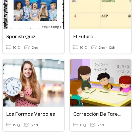
Spanish Quiz
El Futuro
10 Q
2nd
10 Q
2nd - 12th
Las Formas Verbales
Corrección De Tareas Del 27 De Marzo Hasta El 1 De Abril
15 Q
2nd
11 Q
2nd