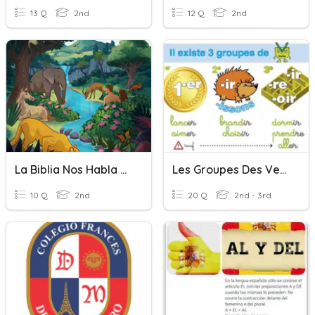
13 Q
2nd
12 Q
2nd
La Biblia Nos Habla Del Paraíso.2D
Les Groupes Des Verbes
10 Q
2nd
20 Q
2nd - 3rd