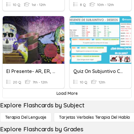
10 Q
1st - 12th
8 Q
10th - 12th
El Presente- AR, ER, IR
Quiz On Subjuntivo Con Expresiones Impersonales
20 Q
7th - 12th
10 Q
12th
Load More
Explore Flashcards by Subject
Terapia Del Lenguaje
Tarjetas Verbales Terapia Del Habla
Explore Flashcards by Grades