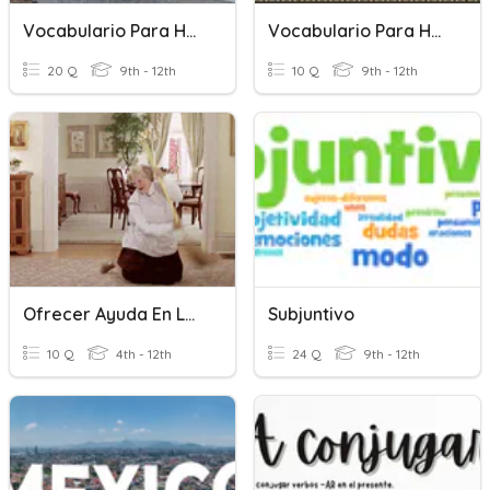
Vocabulario Para Hablar Del Futuro
Vocabulario Para Hablar Del Cine
20 Q
9th - 12th
10 Q
9th - 12th
Ofrecer Ayuda En Las Tareas Del Hogar
Subjuntivo
10 Q
4th - 12th
24 Q
9th - 12th