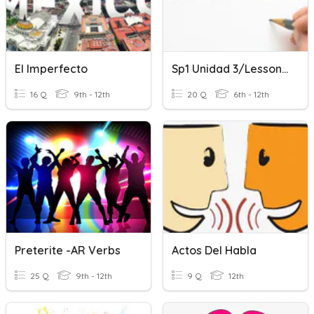
El Imperfecto
Sp1 Unidad 3/Lesson 6 - MC
16 Q
9th - 12th
20 Q
6th - 12th
Preterite -AR Verbs
Actos Del Habla
25 Q
9th - 12th
9 Q
12th