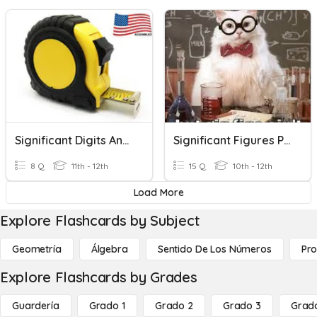
Significant Digits And Precision
Significant Figures Practice (with Calculations)
8 Q
11th - 12th
15 Q
10th - 12th
Load More
Explore Flashcards by Subject
Geometría
Álgebra
Sentido De Los Números
Pro
Explore Flashcards by Grades
Guardería
Grado 1
Grado 2
Grado 3
Grad