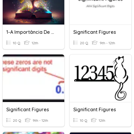
1-A Importância De Conhecer E Significar O Mundo
Significant Figures
10 Q
12th
20 Q
9th - 12th
Significant Figures
Significant Figures
20 Q
9th - 12th
10 Q
12th