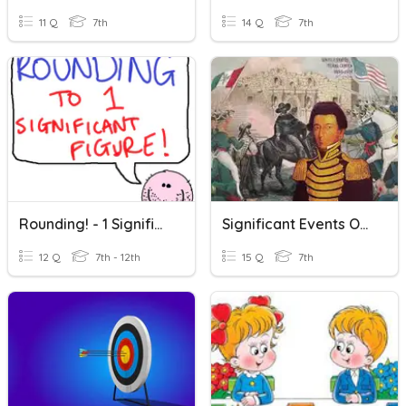
11 Q
7th
14 Q
7th
Rounding! - 1 Significant Figure!
Significant Events Of The TX Revolution
12 Q
7th - 12th
15 Q
7th