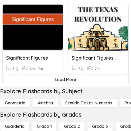
Significant Figures
Significant Figures Of The Texas Revolution
8 Q
6th - 7th
7 Q
7th
Load More
Explore Flashcards by Subject
Geometría
Álgebra
Sentido De Los Números
Pro
Explore Flashcards by Grades
Guardería
Grado 1
Grado 2
Grado 3
Grad