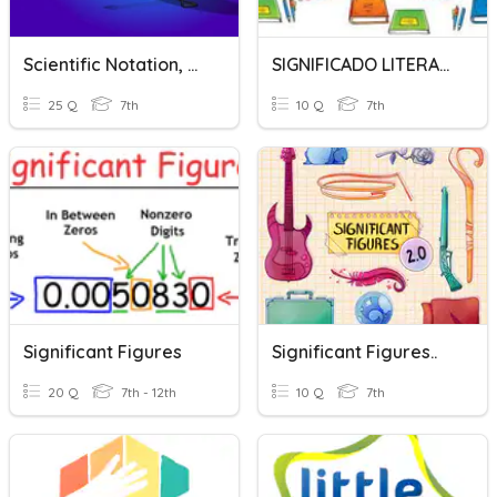
Scientific Notation, Accuracy/Precision, And Significant Digits
SIGNIFICADO LITERAL Y FIGURADO
25 Q
7th
10 Q
7th
Significant Figures
Significant Figures..
20 Q
7th - 12th
10 Q
7th