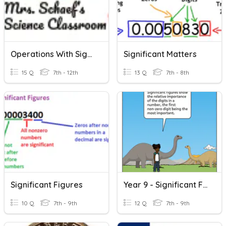
Operations With Significant Figures
Significant Matters
15 Q
7th - 12th
13 Q
7th - 8th
Significant Figures
Year 9 - Significant Figures
10 Q
7th - 9th
12 Q
7th - 9th