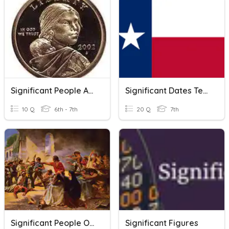
Significant People And Groups
Significant Dates Test Corrections
10 Q
6th - 7th
20 Q
7th
Significant People Of The Texas Revolution
Significant Figures