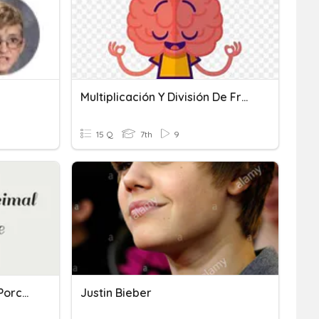
Multiplicación Y División De Fracciones
15 Q
7th
9
Fracciones, Decimales Y Porcentajes
Justin Bieber