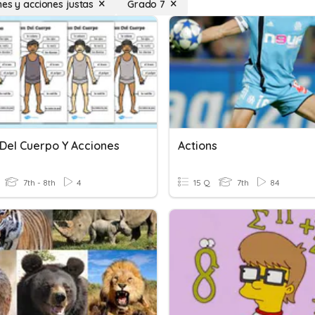
nes y acciones justas
Grado 7
 Del Cuerpo Y Acciones
Actions
7th - 8th
4
15 Q
7th
84