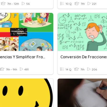
7th - 12th
56
10 Q
7th
221
Equivalencias Y Simplificar Fracciones
7th - 9th
481
14 Q
7th
206