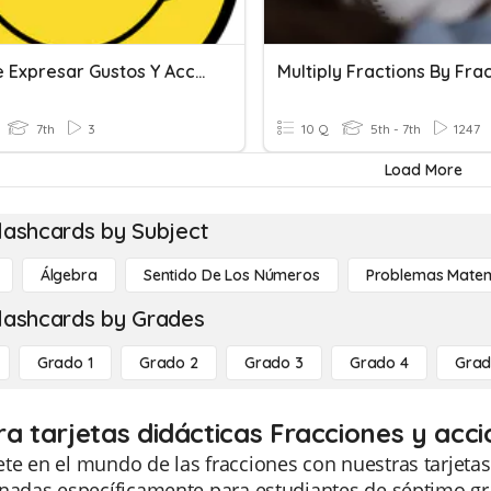
Rep. De Expresar Gustos Y Acciones Habituales. (Enc. 2, UP 2)
Multiply Fractions By Fra
7th
3
10 Q
5th - 7th
1247
Load More
lashcards by Subject
Álgebra
Sentido De Los Números
Problemas Matem
lashcards by Grades
Grado 1
Grado 2
Grado 3
Grado 4
Grad
ra tarjetas didácticas Fracciones y acc
e en el mundo de las fracciones con nuestras tarjetas 
nadas específicamente para estudiantes de séptimo gra