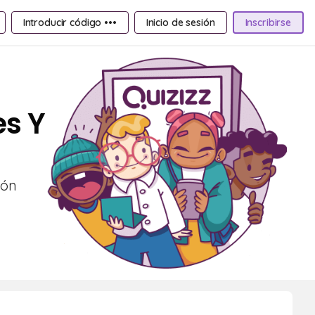
Introducir código •••
Inicio de sesión
Inscribirse
es Y
ión