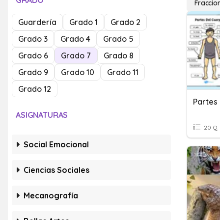
GRADO
Fraccio
Guardería
Grado 1
Grado 2
Grado 3
Grado 4
Grado 5
Grado 6
Grado 7
Grado 8
Grado 9
Grado 10
Grado 11
Grado 12
Partes
ASIGNATURAS
20 Q
Social Emocional
Ciencias Sociales
Mecanografía