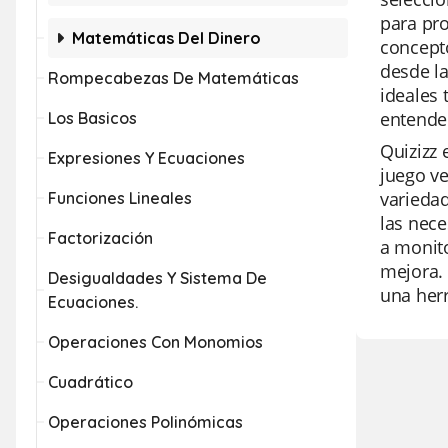
para pro
Matemáticas Del Dinero
concept
desde la
Rompecabezas De Matemáticas
ideales 
entender
Los Basicos
Quizizz 
Expresiones Y Ecuaciones
juego ve
variedad
Funciones Lineales
las nece
Factorización
a monito
mejora. 
Desigualdades Y Sistema De
una herr
Ecuaciones.
Operaciones Con Monomios
Cuadrático
Operaciones Polinómicas