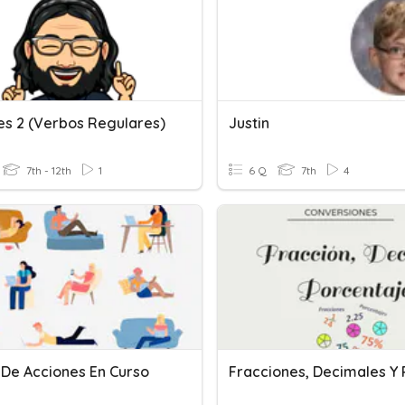
es 2 (verbos Regulares)
Justin
7th - 12th
1
6 Q
7th
4
 De Acciones En Curso