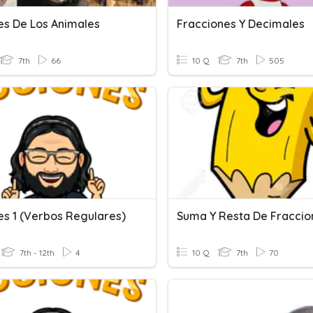
es De Los Animales
Fracciones Y Decimales
7th
66
10 Q
7th
505
es 1 (verbos Regulares)
Suma Y Resta De Fraccio
7th - 12th
4
10 Q
7th
70