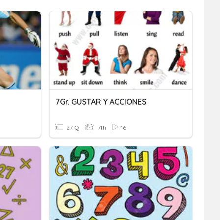
7Gr. GUSTAR Y ACCIONES
27 Q
7th
16