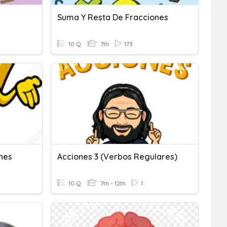
Suma Y Resta De Fracciones
10 Q
7th
173
nes
Acciones 3 (verbos Regulares)
10 Q
7th - 12th
1