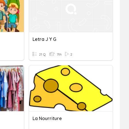
Letra J Y G
21 Q
7th
2
La Nourriture