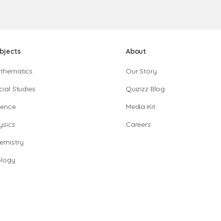
bjects
About
thematics
Our Story
cial Studies
Quizizz Blog
ience
Media Kit
ysics
Careers
emistry
ology