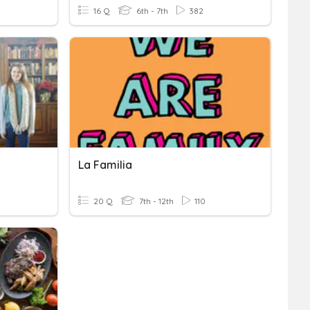
16 Q
6th - 7th
382
La Familia
20 Q
7th - 12th
110