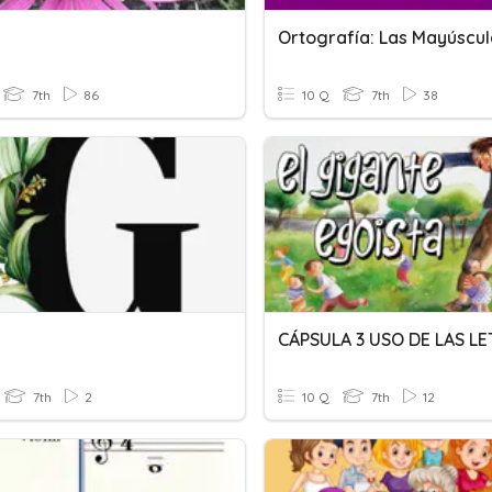
7th
86
10 Q
7th
38
7th
2
10 Q
7th
12