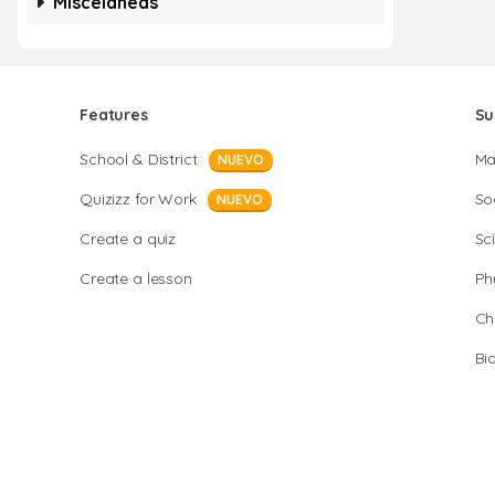
Misceláneas
Features
Su
School & District
Ma
NUEVO
Quizizz for Work
So
NUEVO
Create a quiz
Sc
Create a lesson
Ph
Ch
Bi