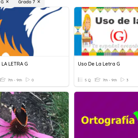
 G
Grado 7
 LA LETRA G
Uso De La Letra G
7th - 9th
0
5 Q
7th - 9th
3