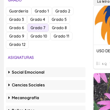
GRADO
La letra
Guardería
Grado 1
Grado 2
Grado 3
Grado 4
Grado 5
Grado 6
Grado 7
Grado 8
Grado 9
Grado 10
Grado 11
Grado 12
USO DE
ASIGNATURAS
6 Q
Social Emocional
Ciencias Sociales
Mecanografía