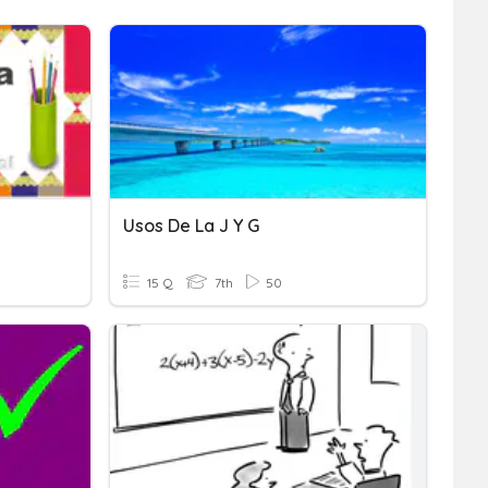
Usos De La J Y G
15 Q
7th
50