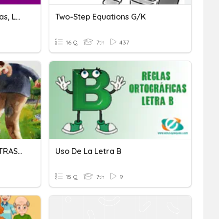
Ortografía: Las Mayúsculas, La Letra B Y La Letra V.
Two-Step Equations G/K
16 Q
7th
437
CÁPSULA 3 USO DE LAS LETRAS G Y J
Uso De La Letra B
15 Q
7th
9