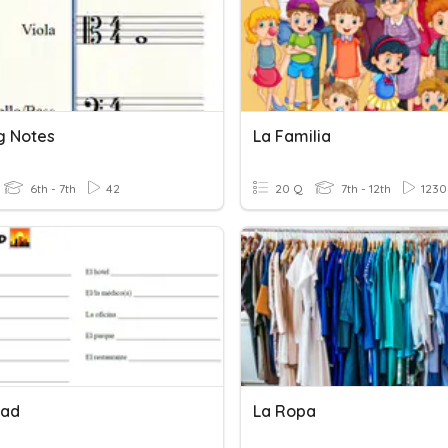
g Notes
La Familia
6th - 7th
42
20 Q
7th - 12th
1230
dad
La Ropa