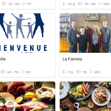
7th - 8th
771
20 Q
7th - 8th
1580
lle
La Familia
6th - 7th
140
11 Q
7th
480