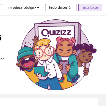
Introducir código •••
Inicio de sesión
Inscribirse
G
zz!