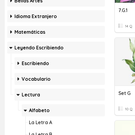
Bellas Artes
7.g.1
Idioma Extranjero
14 Q
Matemáticas
Leyendo Escribiendo
Escribiendo
Vocabulario
Set G
Lectura
10 Q
Alfabeto
La Letra A
La Letra B