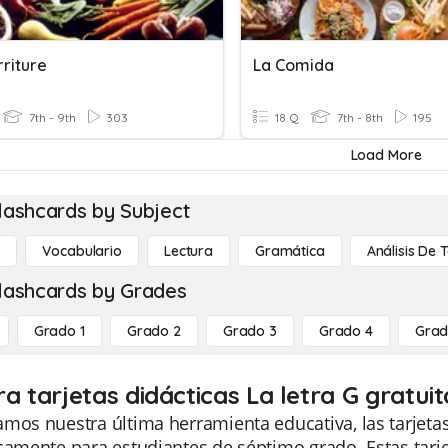
riture
La Comida
7th - 9th
303
18 Q
7th - 8th
195
Load More
lashcards by Subject
o
Vocabulario
Lectura
Gramática
Análisis De 
lashcards by Grades
Grado 1
Grado 2
Grado 3
Grado 4
Grad
ra tarjetas didácticas La letra G gratui
mos nuestra última herramienta educativa, las tarjetas 
camente para estudiantes de séptimo grado. Estas tarje