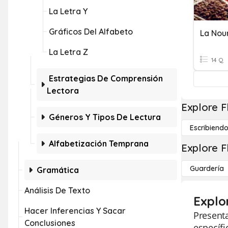
La Letra Y
Gráficos Del Alfabeto
La Nour
La Letra Z
14 Q
Estrategias De Comprensión
Lectora
Explore F
Géneros Y Tipos De Lectura
Escribiend
Alfabetización Temprana
Explore F
Guardería
Gramática
Análisis De Texto
Explo
Hacer Inferencias Y Sacar
Presenta
Conclusiones
específi