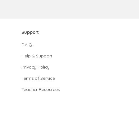
Support
F.A.Q.
Help & Support
Privacy Policy
Terms of Service
Teacher Resources