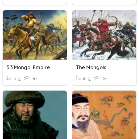
5.3 Mongol Empire
The Mongols
17 Q
7th
10 Q
7th