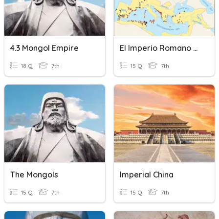
4.3 Mongol Empire
El Imperio Romano SP 7th Grade
18 Q
7th
15 Q
7th
The Mongols
Imperial China
15 Q
7th
15 Q
7th