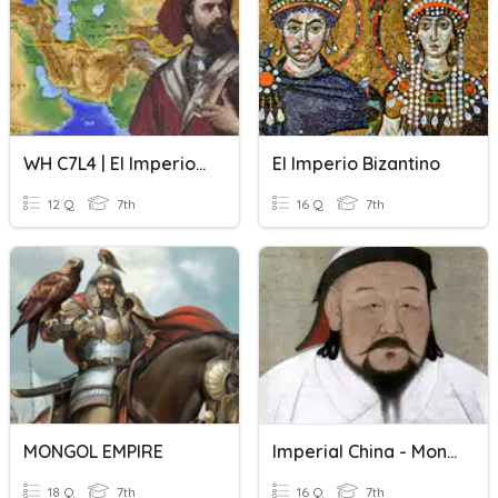
WH C7L4 | El Imperio Mongol | Marco Polo
El Imperio Bizantino
12 Q
7th
16 Q
7th
MONGOL EMPIRE
Imperial China - Mongols
18 Q
7th
16 Q
7th