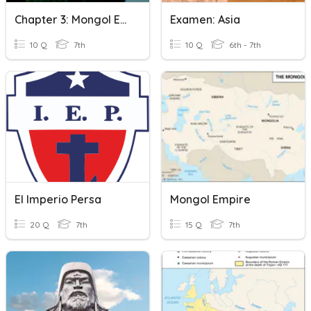
Chapter 3: Mongol Empire
Examen: Asia
10 Q
7th
10 Q
6th - 7th
El Imperio Persa
Mongol Empire
20 Q
7th
15 Q
7th