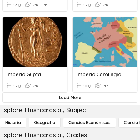
12 Q
7th - 8th
15 Q
7th
Imperio Gupta
Imperio Carolingio
15 Q
7th
10 Q
7th
Load More
Explore Flashcards by Subject
Historia
Geografía
Ciencias Económicas
Ciencia
Explore Flashcards by Grades