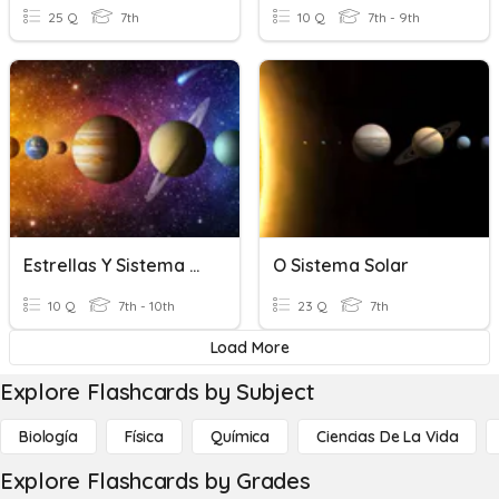
25 Q
7th
10 Q
7th - 9th
Estrellas Y Sistema Solar
O Sistema Solar
10 Q
7th - 10th
23 Q
7th
Load More
Explore Flashcards by Subject
Biología
Física
Química
Ciencias De La Vida
Explore Flashcards by Grades