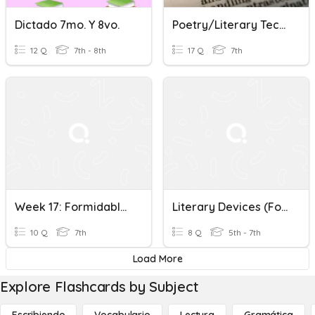
Dictado 7mo. Y 8vo.
Poetry/Literary Techniques
12 Q
7th - 8th
17 Q
7th
Week 17: Formidable, Majestic, Extricate, Perennial, Allusions
Literary Devices (Foreshadowing, Allusions, Sensory Details)
10 Q
7th
8 Q
5th - 7th
Load More
Explore Flashcards by Subject