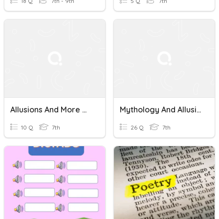
18 Q
7th - 9th
5 Q
7th
Allusions And More Quiz
Mythology And Allusions
10 Q
7th
26 Q
7th