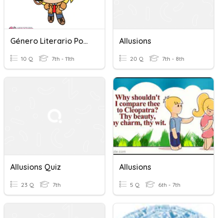
Género Literario Poesía Lírica Y El Posromanticismo
Allusions
10 Q
7th - 11th
20 Q
7th - 8th
Allusions Quiz
Allusions
23 Q
7th
5 Q
6th - 7th