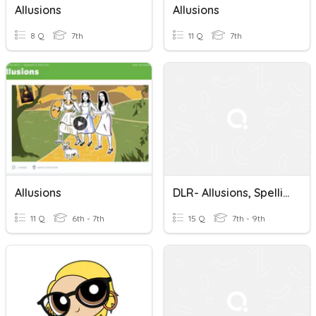
Allusions
Allusions
8 Q
7th
11 Q
7th
Allusions
DLR- Allusions, Spelling, Capitalization
11 Q
6th - 7th
15 Q
7th - 9th