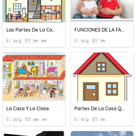
Las Partes De La Casa
FUNCIONES DE LA FAMILIA
24 Q
7th - 8th
10 Q
7th
La Casa Y La Clase
Partes De La Casa Quiz
20 Q
6th - 7th
10 Q
7th