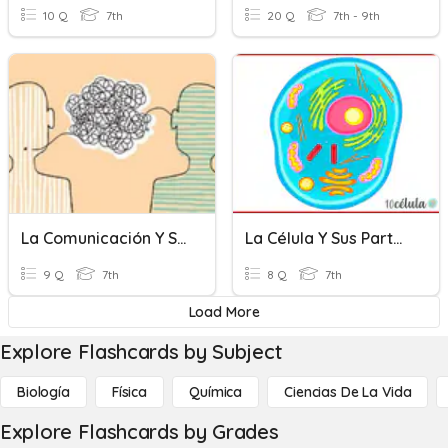
10 Q
7th
20 Q
7th - 9th
La Comunicación Y Sus Elementos
La Célula Y Sus Partes.
9 Q
7th
8 Q
7th
Load More
Explore Flashcards by Subject
Biología
Física
Química
Ciencias De La Vida
Explore Flashcards by Grades