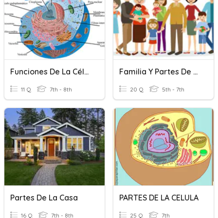
Funciones De La Célula Y Sus Organelos
Familia Y Partes De La Casa
11 Q
7th - 8th
20 Q
5th - 7th
Partes De La Casa
PARTES DE LA CELULA
16 Q
7th - 8th
25 Q
7th