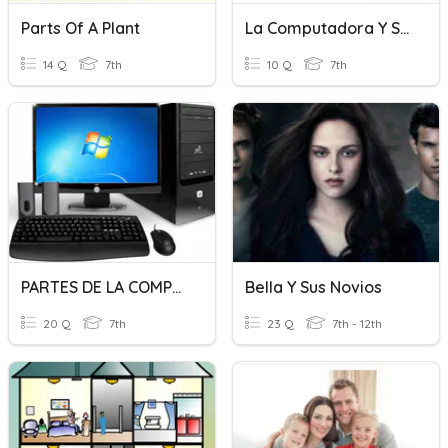
Parts Of A Plant
La Computadora Y Sus Partes
14 Q
7th
10 Q
7th
PARTES DE LA COMPUTADORA
Bella Y Sus Novios
20 Q
7th
23 Q
7th - 12th