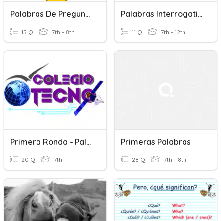
Palabras De Pregunta
Palabras Interrogativas
15 Q
7th - 8th
11 Q
7th - 12th
Primera Ronda - Palabras -
Primeras Palabras
20 Q
7th
28 Q
7th - 8th