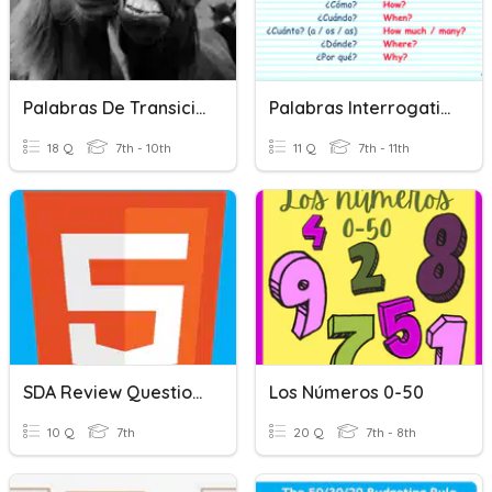
Palabras De Transición
Palabras Interrogativas
18 Q
7th - 10th
11 Q
7th - 11th
SDA Review Questions 41- 50
Los Números 0-50
10 Q
7th
20 Q
7th - 8th