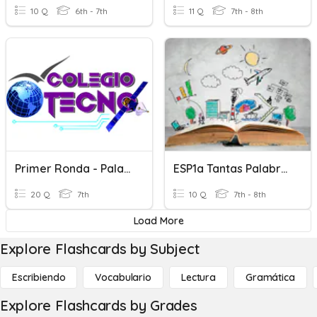
10 Q
6th - 7th
11 Q
7th - 8th
Primer Ronda - Palabras -
ESP1a Tantas Palabras
20 Q
7th
10 Q
7th - 8th
Load More
Explore Flashcards by Subject
Escribiendo
Vocabulario
Lectura
Gramática
Explore Flashcards by Grades