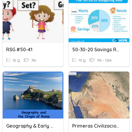
RSG #50-41
50-30-20 Savings Rule
10 Q
7th
13 Q
7th - 12th
Geography & Early Rome 50/50
Primeras Civilizaciones