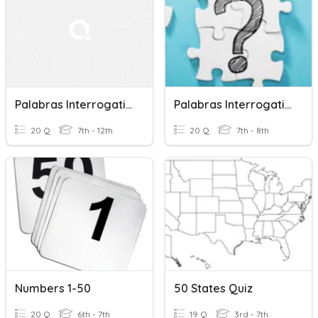
Palabras Interrogativas
Palabras Interrogativas
20 Q
7th - 12th
20 Q
7th - 8th
Numbers 1-50
50 States Quiz
20 Q
6th - 7th
19 Q
3rd - 7th