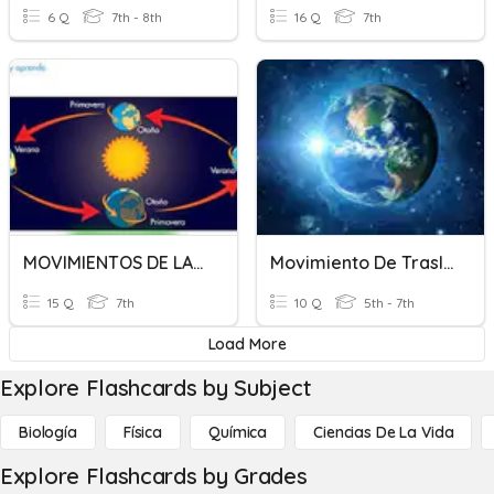
6 Q
7th - 8th
16 Q
7th
MOVIMIENTOS DE LA TIERRA
Movimiento De Traslación Y Rotación
15 Q
7th
10 Q
5th - 7th
Load More
Explore Flashcards by Subject
Biología
Física
Química
Ciencias De La Vida
Explore Flashcards by Grades