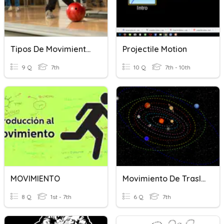
Tipos De Movimientos
Projectile Motion
9 Q
7th
10 Q
7th - 10th
MOVIMIENTO
Movimiento De Traslación
8 Q
1st - 7th
6 Q
7th