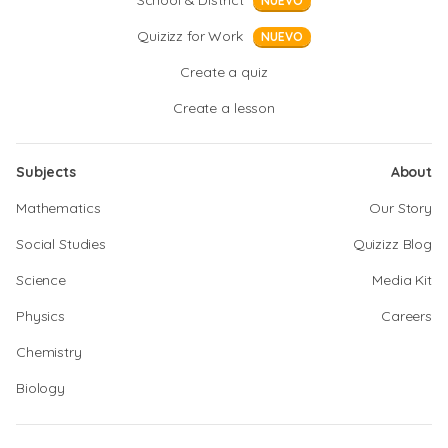
School & District
NUEVO
Quizizz for Work
NUEVO
Create a quiz
Create a lesson
Subjects
About
Mathematics
Our Story
Social Studies
Quizizz Blog
Science
Media Kit
Physics
Careers
Chemistry
Biology