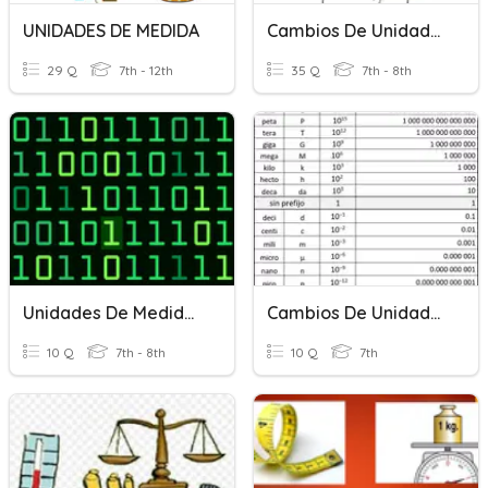
UNIDADES DE MEDIDA
Cambios De Unidades (S.I)
29 Q
7th - 12th
35 Q
7th - 8th
Unidades De Medidad De La Información
Cambios De Unidades Física Y Química 2º ESO
10 Q
7th - 8th
10 Q
7th