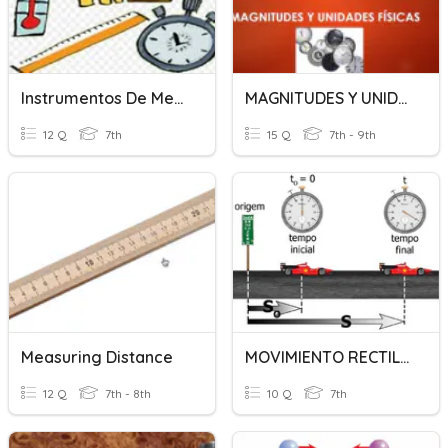
Instrumentos De Medición
MAGNITUDES Y UNIDADES FÍSICAS
12 Q
7th
15 Q
7th - 9th
Measuring Distance
MOVIMIENTO RECTILINEO UNIFORME
12 Q
7th - 8th
10 Q
7th