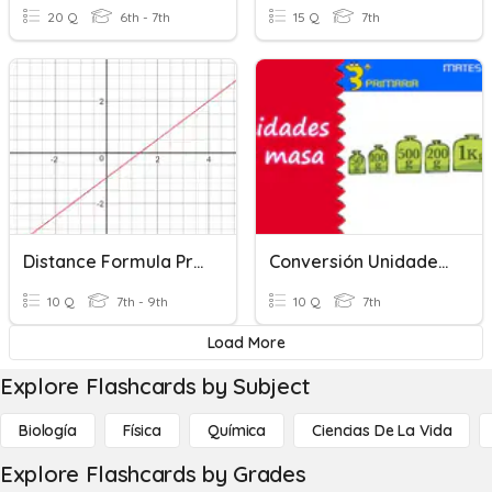
20 Q
6th - 7th
15 Q
7th
Distance Formula Practice
Conversión Unidades De Masa
10 Q
7th - 9th
10 Q
7th
Load More
Explore Flashcards by Subject
Biología
Física
Química
Ciencias De La Vida
Explore Flashcards by Grades