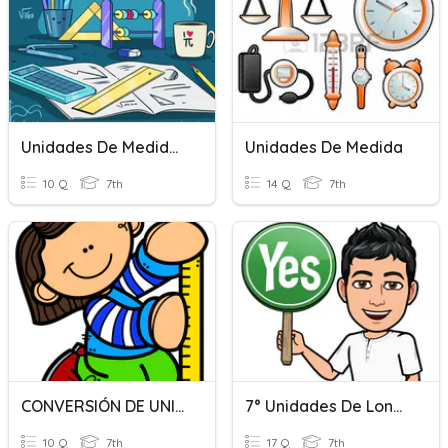
Unidades De Medida, Distancia Y Longitud
Unidades De Medida
10 Q
7th
14 Q
7th
CONVERSIÓN DE UNIDADES DE LONGITUD 701
7° Unidades De Longitud
10 Q
7th
17 Q
7th