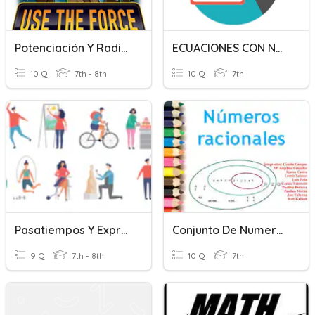
Potenciación Y Radicación De Números Racionales
ECUACIONES CON NÚMEROS RACIONALES
10 Q
7th - 8th
10 Q
7th
Pasatiempos Y Expresiones Temporales.
Conjunto De Numeros Racionales Y Expresiones Aritmeticas
9 Q
7th - 8th
10 Q
7th