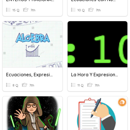
15 Q
7th
10 Q
7th
Ecuaciones, Expresiones Y Desigualdades
La Hora Y Expresiones
8 Q
7th
11 Q
7th