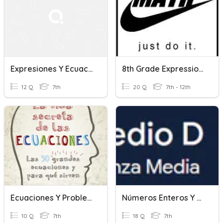
Expresiones Y Ecuaciones
8th Grade Expressions, Equations, And Functions Review
12 Q
7th
20 Q
7th - 12th
Ecuaciones Y Problemas Sencillos
Números Enteros Y Racionales
10 Q
7th
18 Q
7th