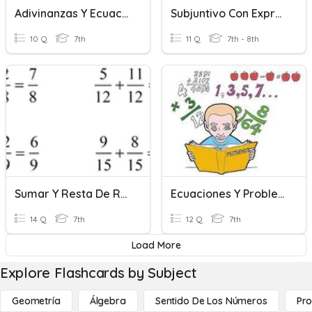
Adivinanzas Y Ecuaciones
Subjuntivo Con Expresiones Impersonales Y Deseos
10 Q
7th
11 Q
7th - 8th
Sumar Y Resta De Racionales
Ecuaciones Y Problemas
14 Q
7th
12 Q
7th
Load More
Explore Flashcards by Subject
Geometría
Álgebra
Sentido De Los Números
Pro