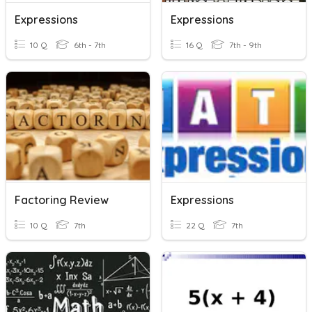
Expressions
Expressions
10 Q
6th - 7th
16 Q
7th - 9th
Factoring Review
Expressions
10 Q
7th
22 Q
7th