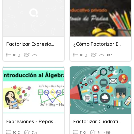
Factorizar Expresiones Lineales
¿Cómo Factorizar Expresiones Algebraicas?
10 Q
7th
10 Q
7th - 8th
Expresiones - Repaso De Unidad
Factorizar Cuadráticas
10 Q
7th
11 Q
7th - 8th