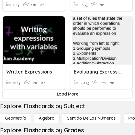
11 Q
4th - 7th
15 Q
7th
Written Expressions
Evaluating Expressions
15 Q
5th - 7th
20 Q
5th - 7th
Load More
Explore Flashcards by Subject
Geometría
Álgebra
Sentido De Los Números
Pro
Explore Flashcards by Grades