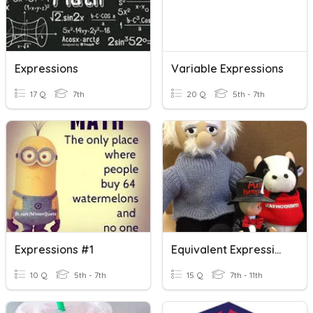
Expressions
Variable Expressions
17 Q
7th
20 Q
5th - 7th
Expressions #1
Equivalent Expressions
10 Q
5th - 7th
15 Q
7th - 11th