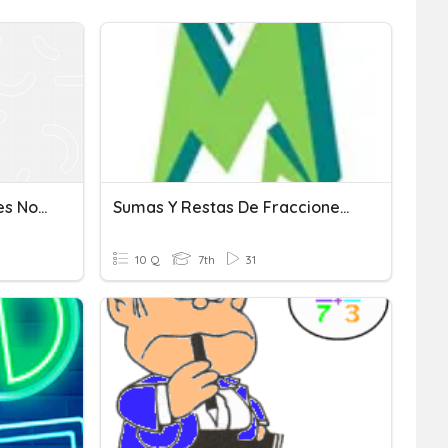
Sumar Y Restar Fracciones No Semejantes
Sumas Y Restas De Fracciones 1
10 Q
7th
31