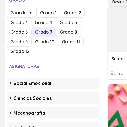
GRADO
Restar 
Guardería
Grado 1
Grado 2
Grado 3
Grado 4
Grado 5
Grado 6
Grado 7
Grado 8
Grado 9
Grado 10
Grado 11
Grado 12
ASIGNATURAS
11 Q
Social Emocional
Ciencias Sociales
Mecanografía