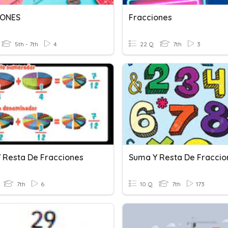
IONES
Fracciones
5th - 7th
4
22 Q
7th
3
 Resta De Fracciones
Suma Y Resta De Fraccio
7th
6
10 Q
7th
173