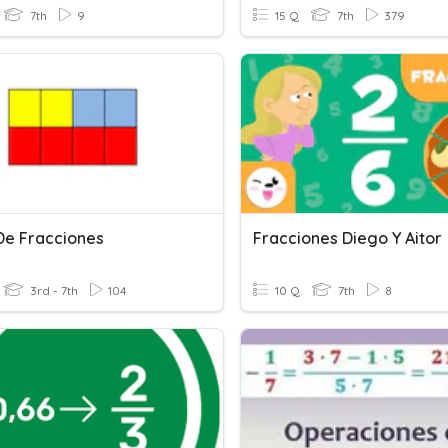
7th
9
15 Q
7th
379
De Fracciones
Fracciones Diego Y Aitor
3rd - 7th
104
10 Q
7th
8