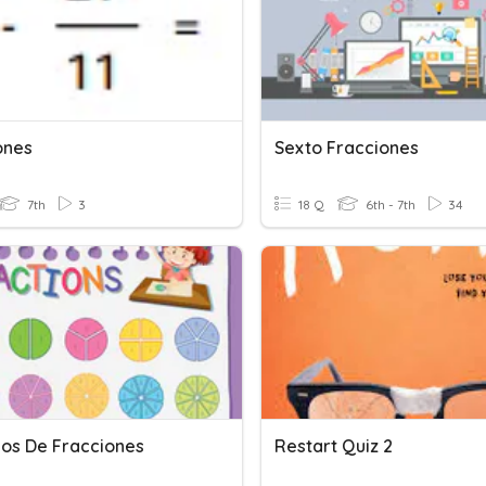
ones
Sexto Fracciones
7th
3
18 Q
6th - 7th
34
ios De Fracciones
Restart Quiz 2