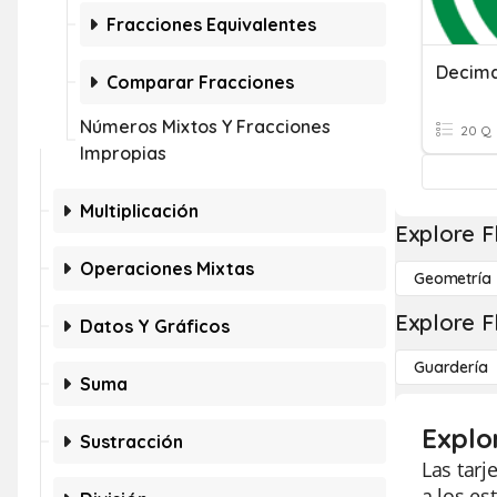
Fracciones Equivalentes
Decima
Comparar Fracciones
Números Mixtos Y Fracciones
20 Q
Impropias
Multiplicación
Explore F
Operaciones Mixtas
Geometría
Explore F
Datos Y Gráficos
Guardería
Suma
Explo
Sustracción
Las tarj
a los es