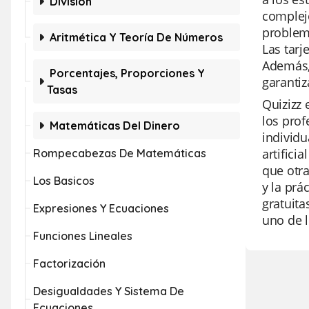
División
complejo
problema
Aritmética Y Teoría De Números
Las tarj
Además, 
Porcentajes, Proporciones Y
garantiz
Tasas
Quizizz 
los prof
Matemáticas Del Dinero
individu
artifici
Rompecabezas De Matemáticas
que otra
Los Basicos
y la prá
gratuita
Expresiones Y Ecuaciones
uno de l
Funciones Lineales
Factorización
Desigualdades Y Sistema De
Ecuaciones.