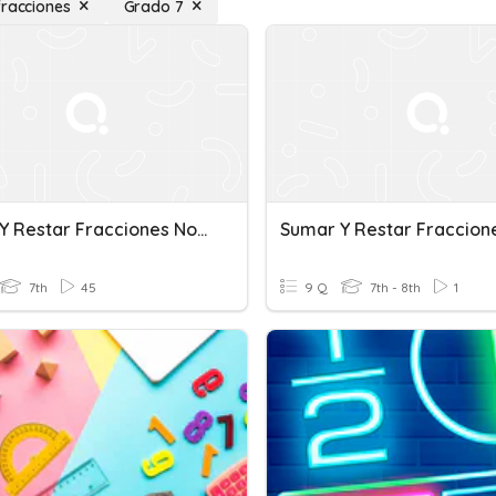
fracciones
Grado 7
Sumar Y Restar Fracciones No Semejantes
7th
45
9 Q
7th - 8th
1