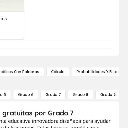
nes
áticos Con Palabras
Cálculo
Probabilidades Y Estadístic
o 5
Grado 6
Grado 7
Grado 8
Grado 9
s gratuitas por Grado 7
ienta educativa innovadora diseñada para ayudar
 de fracciones. Estas tarjetas simplifican el