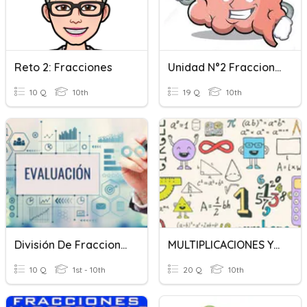
Reto 2: Fracciones
Unidad N°2 Fracciones
10 Q
10th
19 Q
10th
División De Fracciones
MULTIPLICACIONES Y DIVISIONES
10 Q
1st - 10th
20 Q
10th