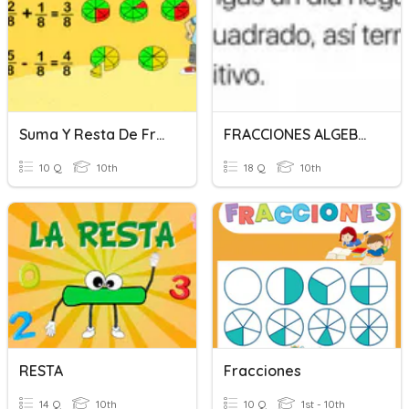
Suma Y Resta De Fracciones Homogéneas
FRACCIONES ALGEBRAICAS
10 Q
10th
18 Q
10th
RESTA
Fracciones
14 Q
10th
10 Q
1st - 10th