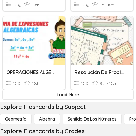
10 Q
10th
10 Q
1st - 10th
OPERACIONES ALGEBRAICAS
Resolución De Problemas Con Sumas Y Restas De Fracciones
10 Q
10th
10 Q
8th - 10th
Load More
Explore Flashcards by Subject
Geometría
Álgebra
Sentido De Los Números
Pro
Explore Flashcards by Grades