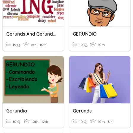
Gerunds And Gerund Phrases
GERUNDIO
15 Q
8th - 10th
10 Q
10th
Gerundio
Gerunds
10 Q
10th - 12th
10 Q
10th - Uni