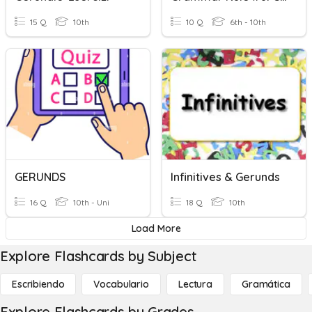
15 Q
10th
10 Q
6th - 10th
GERUNDS
Infinitives & Gerunds
16 Q
10th - Uni
18 Q
10th
Load More
Explore Flashcards by Subject
Escribiendo
Vocabulario
Lectura
Gramática
Explore Flashcards by Grades