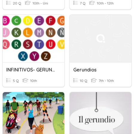
20 Q
10th - Uni
7 Q
10th - 12th
INFINITIVOS- GERUNDIOS Y PARTICIPIOS
Gerundios
5 Q
10th
10 Q
7th - 10th