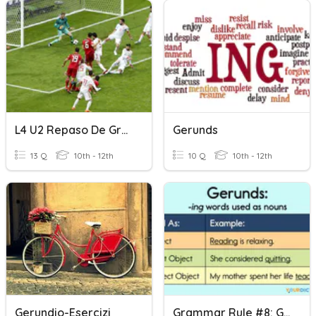
L4 U2 Repaso De Gramatica
Gerunds
13 Q
10th - 12th
10 Q
10th - 12th
Gerundio-Esercizi
Grammar Rule #8: Gerunds