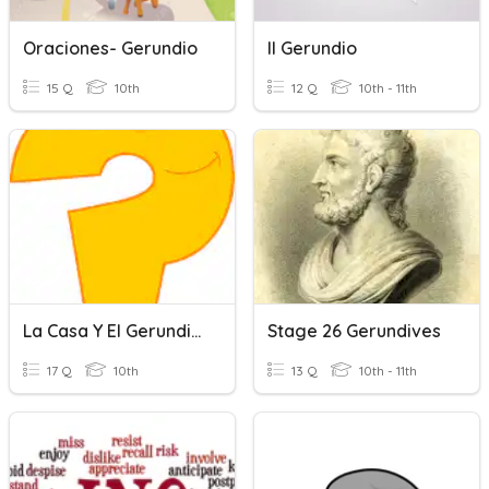
Oraciones- Gerundio
Il Gerundio
15 Q
10th
12 Q
10th - 11th
La Casa Y El Gerundio: Introducción
Stage 26 Gerundives
17 Q
10th
13 Q
10th - 11th