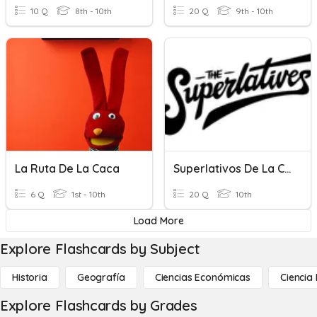
10 Q
8th - 10th
20 Q
9th - 10th
La Ruta De La Caca
Superlativos De La Clase
6 Q
1st - 10th
20 Q
10th
Load More
Explore Flashcards by Subject
Historia
Geografía
Ciencias Económicas
Ciencia
Explore Flashcards by Grades