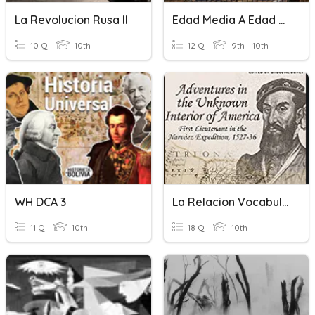
La Revolucion Rusa II
Edad Media A Edad Moderna
10 Q
10th
12 Q
9th - 10th
WH DCA 3
La Relacion Vocabulary - Cabeza De Vaca
11 Q
10th
18 Q
10th