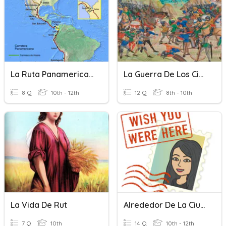
La Ruta Panamericana
La Guerra De Los Cien Años
8 Q
10th - 12th
12 Q
8th - 10th
La Vida De Rut
Alrededor De La Ciudad
7 Q
10th
14 Q
10th - 12th