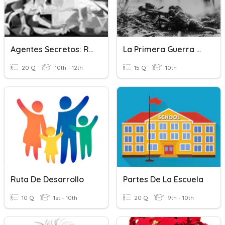
Agentes Secretos: Resumen De La Novela
La Primera Guerra Mundial Y La Revolución Rusa
20 Q
10th - 12th
15 Q
10th
Ruta De Desarrollo
Partes De La Escuela
10 Q
1st - 10th
20 Q
9th - 10th