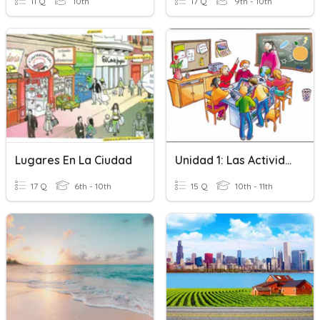
11 Q
10th
17 Q
9th - 10th
Lugares En La Ciudad
Unidad 1: Las Actividades En La Escuela
17 Q
6th - 10th
15 Q
10th - 11th