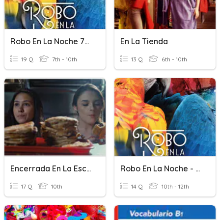
Robo En La Noche 7-8
En La Tienda
19 Q
7th - 10th
13 Q
6th - 10th
Encerrada En La Escuela
Robo En La Noche - Cap 1
17 Q
10th
14 Q
10th - 12th