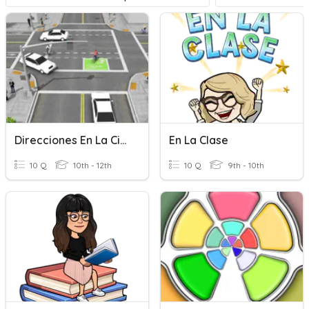
Direcciones En La Ciudad
En La Clase
10 Q
10th - 12th
10 Q
9th - 10th