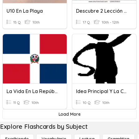
U10 En La Playa
Descubre 2 Lección 5 En La Ciudad
15 Q
10th
17 Q
10th - 12th
La Vida En La República Dominicana
Idea Principal Y La Conversación
11 Q
10th
10 Q
10th
Load More
Explore Flashcards by Subject