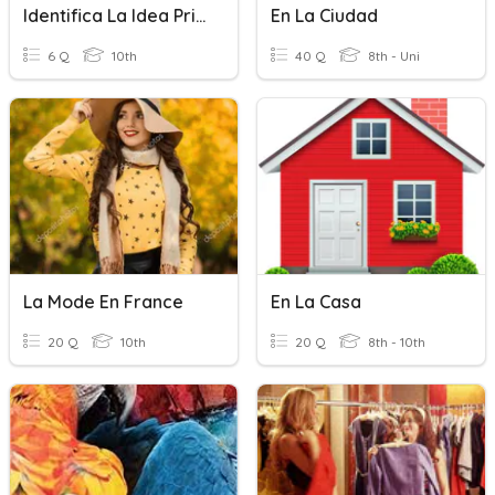
Identifica La Idea Principal
En La Ciudad
6 Q
10th
40 Q
8th - Uni
La Mode En France
En La Casa
20 Q
10th
20 Q
8th - 10th