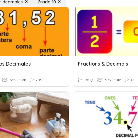
 decimales
Grado 10
s Decimales
Fractions & Decimals
9th - 10th
209
20 Q
9th - 10th
17