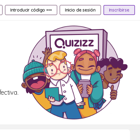
Introducir código •••
Inicio de sesión
Inscribirse
ectiva.