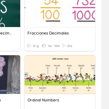
Adding And Subtracting Decimals
Fracciones Decimales
10 Q
1st - 10th
252
s
Ordinal Numbers