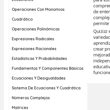
comprend
Operaciones Con Monomios
de ente
complej
Cuadrático
permite 
Operaciones Polinómicas
Quizizz 
varieda
Expresiones Radicales
aprendiz
crear pr
Expresiones Racionales
mejorada
Estadísticas Y Probabilidades
independ
educativ
Fundamentos Y Componentes Básicos
funcion
Ecuaciones Y Desigualdades
Sistema De Ecuaciones Y Cuadrática
Números Complejos
Matrices