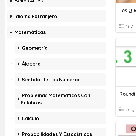
Bellas Artes
Idioma Extranjero
12 Q
Matemáticas
Geometría
Álgebra
Sentido De Los Números
Roundi
Problemas Matemáticos Con
Palabras
20 Q
Cálculo
Probabilidades Y Estadísticas