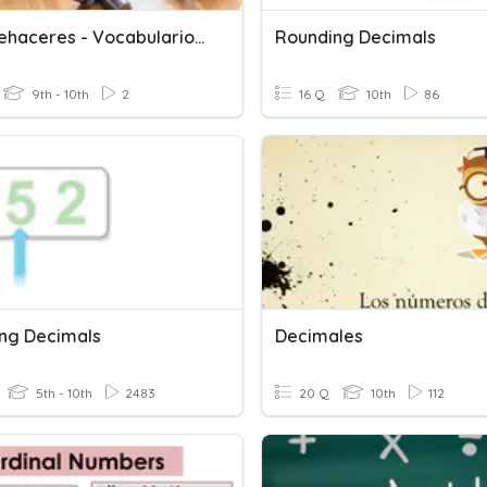
Los Quehaceres - Vocabulario Y Formas
Rounding Decimals
9th - 10th
2
16 Q
10th
86
ng Decimals
Decimales
5th - 10th
2483
20 Q
10th
112