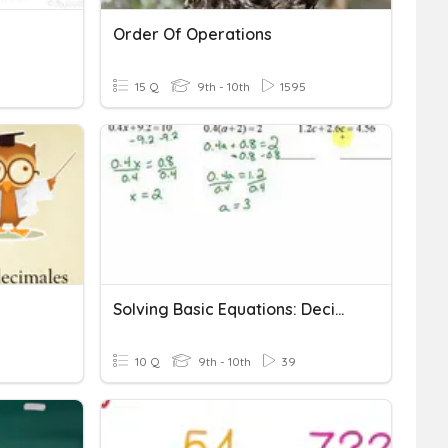
Order Of Operations
15 Q
9th - 10th
1595
Solving Basic Equations: Decimals
10 Q
9th - 10th
39