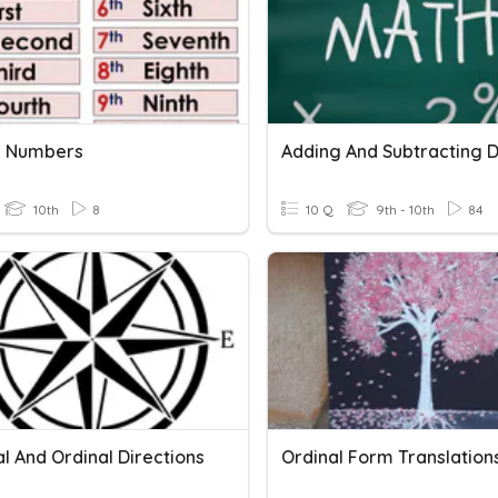
l Numbers
10th
8
10 Q
9th - 10th
84
l And Ordinal Directions
Ordinal Form Translation