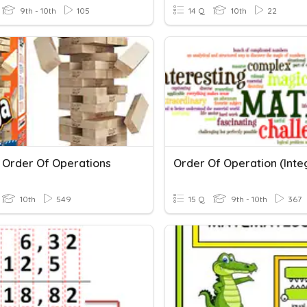
9th - 10th
105
14 Q
10th
22
 Order Of Operations
Order Of Operation (Inte
10th
549
15 Q
9th - 10th
367