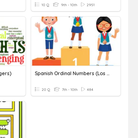
10 Q
9th - 10th
2951
gers)
Spanish Ordinal Numbers (Los Números Ordinales)
20 Q
7th - 10th
484