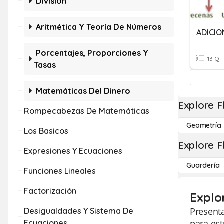
División
Aritmética Y Teoría De Números
Porcentajes, Proporciones Y
13 Q
Tasas
Matemáticas Del Dinero
Explore F
Rompecabezas De Matemáticas
Geometría
Los Basicos
Explore F
Expresiones Y Ecuaciones
Guardería
Funciones Lineales
Factorización
Explo
Present
Desigualdades Y Sistema De
para est
Ecuaciones.