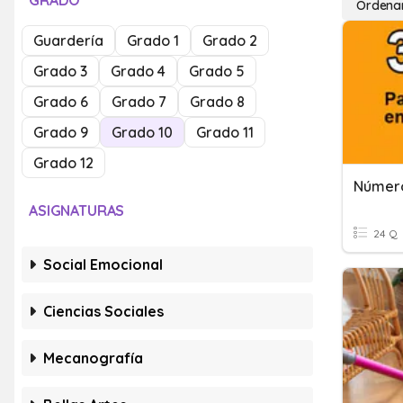
GRADO
Ordenar
Guardería
Grado 1
Grado 2
Grado 3
Grado 4
Grado 5
Grado 6
Grado 7
Grado 8
Grado 9
Grado 10
Grado 11
Grado 12
Número
ASIGNATURAS
24 Q
Social Emocional
Ciencias Sociales
Mecanografía