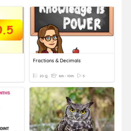
Fractions & Decimals
20 Q
6th - 10th
5