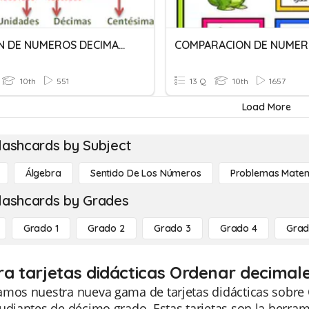
ADICION DE NUMEROS DECIMALES
10th
551
13 Q
10th
1657
Load More
lashcards by Subject
Álgebra
Sentido De Los Números
Problemas Matem
lashcards by Grades
Grado 1
Grado 2
Grado 3
Grado 4
Grad
ra tarjetas didácticas Ordenar decimal
amos nuestra nueva gama de tarjetas didácticas sobre
udiantes de décimo grado. Estas tarjetas son la herram