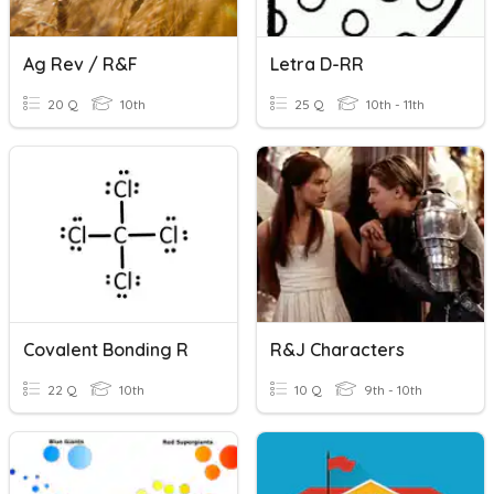
Ag Rev / R&F
Letra D-RR
20 Q
10th
25 Q
10th - 11th
Covalent Bonding R
R&J Characters
22 Q
10th
10 Q
9th - 10th