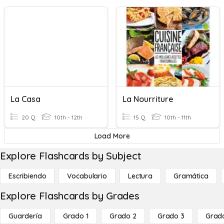
La Casa
La Nourriture
20 Q
10th - 12th
15 Q
10th - 11th
Load More
Explore Flashcards by Subject
Escribiendo
Vocabulario
Lectura
Gramática
Explore Flashcards by Grades
Guardería
Grado 1
Grado 2
Grado 3
Grad