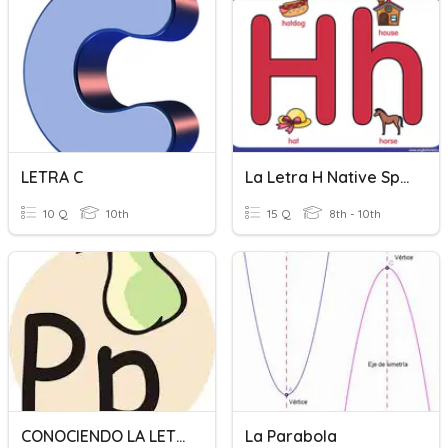
LETRA C
La Letra H Native Sp. 2
10 Q
10th
15 Q
8th - 10th
CONOCIENDO LA LETRA "P"
La Parabola