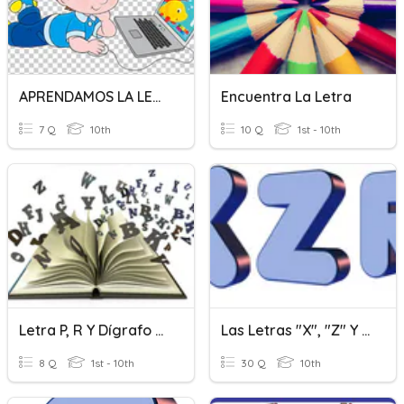
APRENDAMOS LA LETRA R- R
Encuentra La Letra
7 Q
10th
10 Q
1st - 10th
Letra P, R Y Dígrafo RR
Las Letras "X", "Z" Y "R"
8 Q
1st - 10th
30 Q
10th