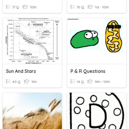
17 Q
10th
10 Q
1st - 10th
Sun And Stars
P & R Questions
40 Q
9th
14 Q
9th - 10th