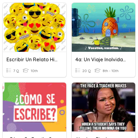
Escribir Un Relato Histórico
4a: Un Viaje Inolvidable
7 Q
10th
20 Q
8th - 10th