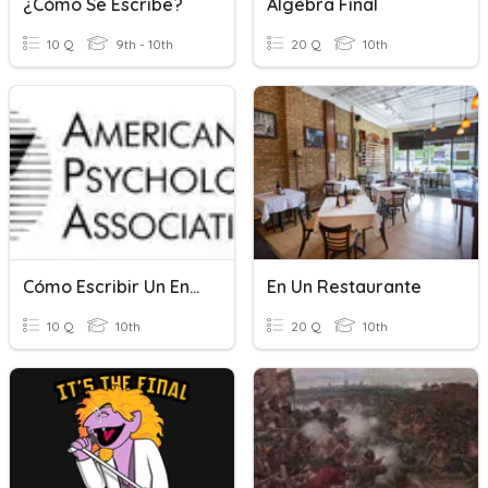
¿Cómo Se Escribe?
Algebra Final
10 Q
9th - 10th
20 Q
10th
Cómo Escribir Un Ensayo Con Normas APA
En Un Restaurante
10 Q
10th
20 Q
10th