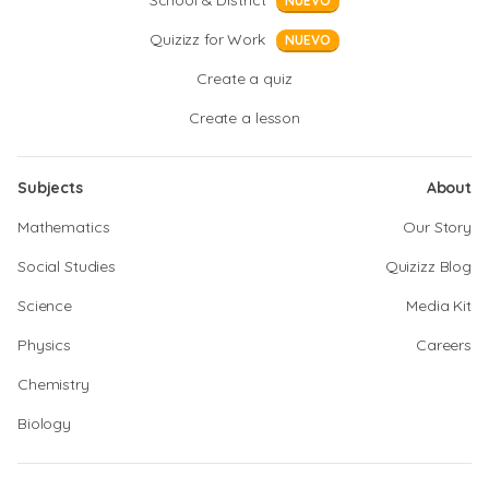
School & District
NUEVO
Quizizz for Work
NUEVO
Create a quiz
Create a lesson
Subjects
About
Mathematics
Our Story
Social Studies
Quizizz Blog
Science
Media Kit
Physics
Careers
Chemistry
Biology