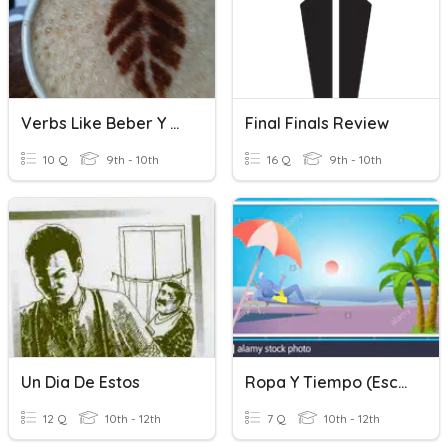
Verbs Like Beber Y Escribir
Final Finals Review
10 Q
9th - 10th
16 Q
9th - 10th
Un Dia De Estos
Ropa Y Tiempo (escribir)
12 Q
10th - 12th
7 Q
10th - 12th