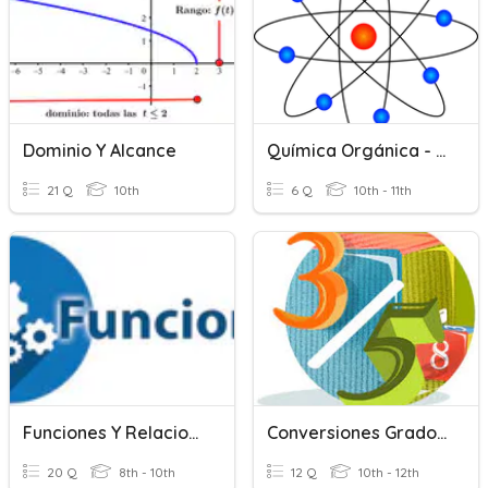
Dominio Y Alcance
Química Orgánica - Grupos Funcionales
21 Q
10th
6 Q
10th - 11th
Funciones Y Relaciones
Conversiones Grados Y Radianes
20 Q
8th - 10th
12 Q
10th - 12th