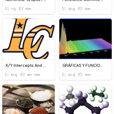
7 Q
10th
20 Q
10th
X/y Intercepts And Graphs
GRÁFICAS Y FUNCIONES
10 Q
6th - 10th
20 Q
10th