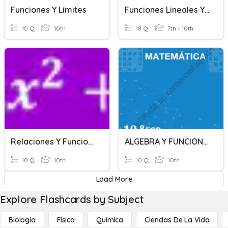
Funciones Y Límites
Funciones Lineales Y Cuadráticas
10 Q
10th
18 Q
7th - 10th
Relaciones Y Funciones
ALGEBRA Y FUNCIONES
10 Q
10th
10 Q
10th
Load More
Explore Flashcards by Subject
Biología
Física
Química
Ciencias De La Vida