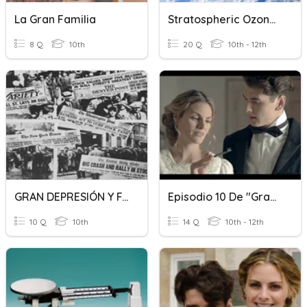
La Gran Familia
Stratospheric Ozone Depletion
8 Q
10th
20 Q
10th - 12th
GRAN DEPRESIÓN Y FASCISMO
Episodio 10 De "Gran Hotel"
10 Q
10th
14 Q
10th - 12th