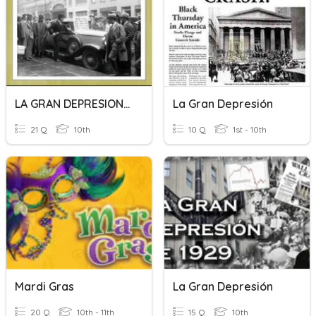
LA GRAN DEPRESION Y SUS EFECTOS EN AMÉRICA LATINA Y ECUADOR
La Gran Depresión
21 Q
10th
10 Q
1st - 10th
Mardi Gras
La Gran Depresión
20 Q
10th - 11th
15 Q
10th