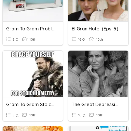
Gram To Gram Problem
El Gran Hotel (eps. 5)
8 Q
10th
16 Q
10th
Gram To Gram Stoichiometry
The Great Depression
8 Q
10th
10 Q
10th