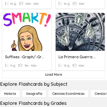
10 Q
10th - 12th
10 Q
10th
Suffixes -graph/-Gram
La Primera Guerra Mundial-La Gran Depresión
11 Q
7th - 10th
13 Q
10th
Load More
Explore Flashcards by Subject
Historia
Geografía
Ciencias Económicas
Ciencia
Explore Flashcards by Grades