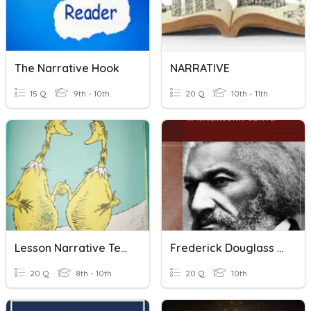
The Narrative Hook
NARRATIVE
15 Q
9th - 10th
20 Q
10th - 11th
Lesson Narrative Terms
Frederick Douglass Narrative Chapters 1-3
20 Q
8th - 10th
20 Q
10th