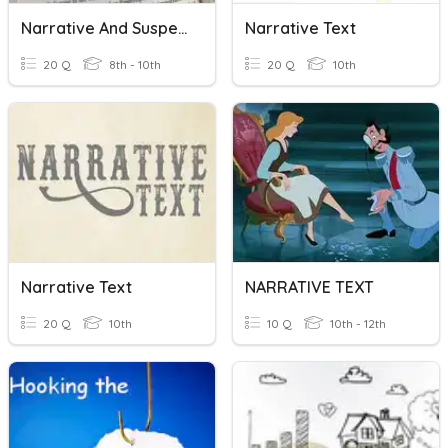
Narrative And Suspense
Narrative Text
20 Q
8th - 10th
20 Q
10th
Narrative Text
NARRATIVE TEXT
20 Q
10th
10 Q
10th - 12th