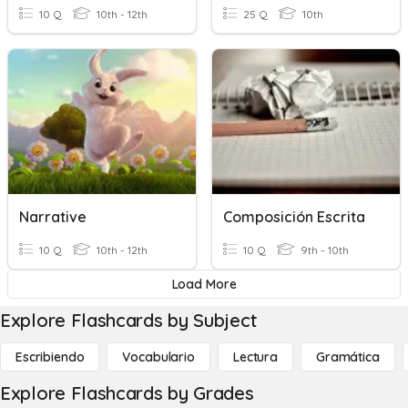
10 Q
10th - 12th
25 Q
10th
Narrative
Composición Escrita
10 Q
10th - 12th
10 Q
9th - 10th
Load More
Explore Flashcards by Subject
Escribiendo
Vocabulario
Lectura
Gramática
Explore Flashcards by Grades