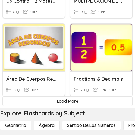
U9 Control T2 Mates Aplicadas N2
MULTIPLICACIÓN DE NÚMEROS DECIMALES
6 Q
10th
9 Q
10th
Área De Cuerpos Redondos
Fractions & Decimals
12 Q
10th
20 Q
9th - 10th
Load More
Explore Flashcards by Subject
Geometría
Álgebra
Sentido De Los Números
Pro