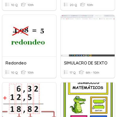
10 Q
10th
20 Q
10th
Redondeo
SIMULACRO DE SEXTO
10 Q
10th
17 Q
6th - 10th