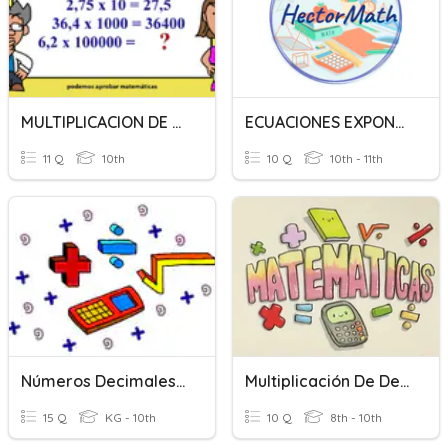
MULTIPLICACION DE DECIMALES POR 10,100,1000
ECUACIONES EXPONENCIALES, SISTEMAS DE ECUACIONES Y OTROS.
11 Q
10th
10 Q
10th - 11th
Números Decimales 4º De Primaria
Multiplicación De Decimales
15 Q
KG - 10th
10 Q
8th - 10th