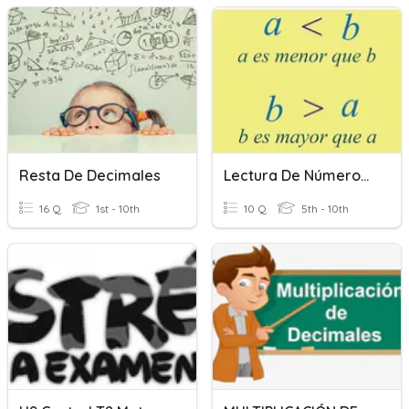
Resta De Decimales
Lectura De Números- Orden De Los Números Y Redondeo
16 Q
1st - 10th
10 Q
5th - 10th