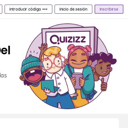
Introducir código •••
Inicio de sesión
Inscribirse
el
las