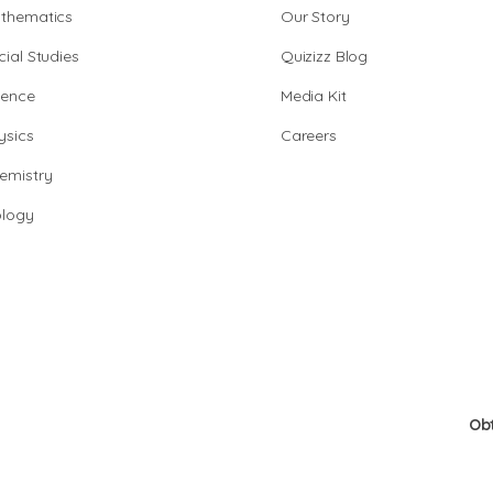
thematics
Our Story
cial Studies
Quizizz Blog
ience
Media Kit
ysics
Careers
emistry
ology
Ob