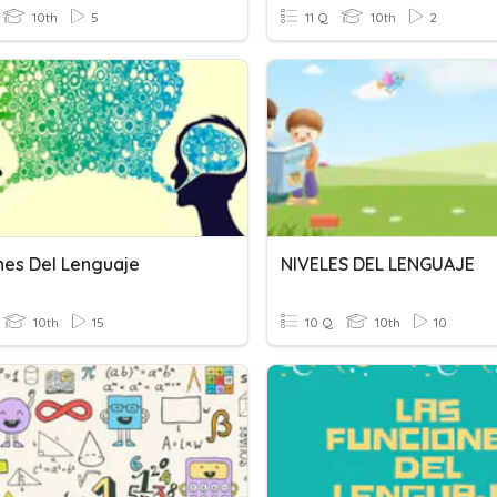
10th
5
11 Q
10th
2
nes Del Lenguaje
NIVELES DEL LENGUAJE
10th
15
10 Q
10th
10