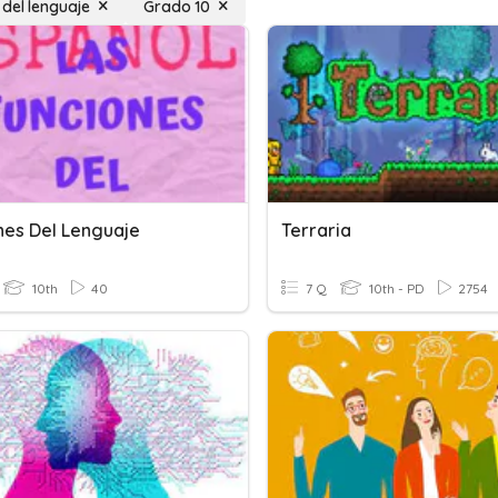
 del lenguaje
Grado 10
nes Del Lenguaje
Terraria
10th
40
7 Q
10th - PD
2754