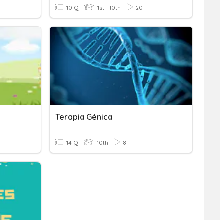
10 Q
1st - 10th
20
Terapia Génica
14 Q
10th
8