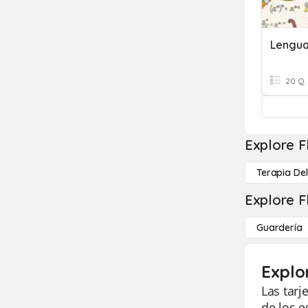
Lengua
20 Q
Explore F
Terapia De
Explore F
Guardería
Explo
Las tarj
de los e