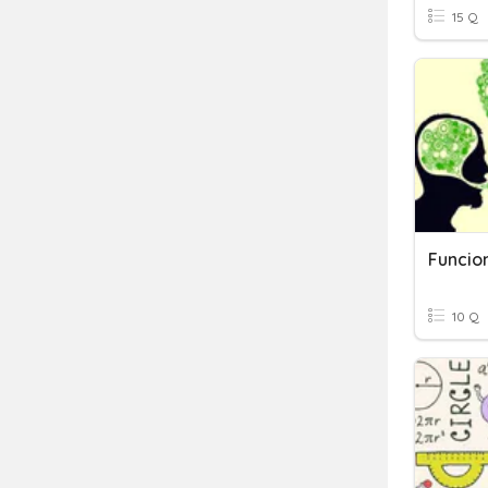
15 Q
Funcio
10 Q