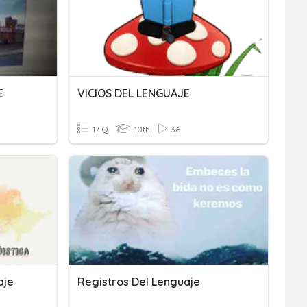
E
VICIOS DEL LENGUAJE
17 Q
10th
36
aje
Registros Del Lenguaje