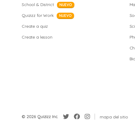
School & District
Ma
NUEVO
Quizizz for Work
So
NUEVO
Create a quiz
Sc
Create a lesson
Ph
Ch
Bi
© 2026 Quizizz Inc.
mapa del sitio