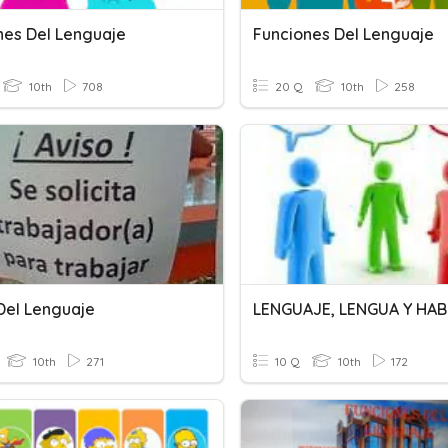
nes Del Lenguaje
Funciones Del Lenguaje
10th
708
20 Q
10th
258
 Del Lenguaje
LENGUAJE, LENGUA Y HAB
10th
271
10 Q
10th
172