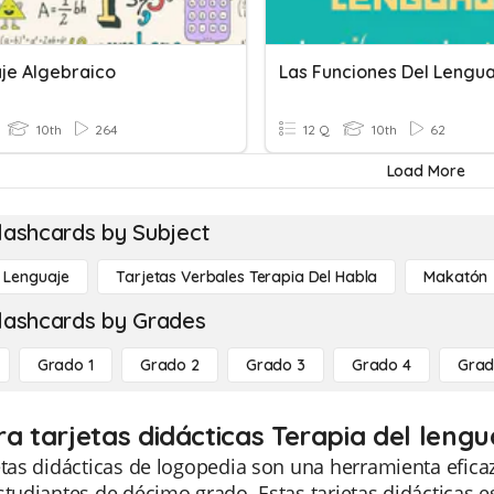
je Algebraico
Las Funciones Del Lengua
10th
264
12 Q
10th
62
Load More
lashcards by Subject
l Lenguaje
Tarjetas Verbales Terapia Del Habla
Makatón
lashcards by Grades
Grado 1
Grado 2
Grado 3
Grado 4
Grad
ra tarjetas didácticas Terapia del lengu
etas didácticas de logopedia son una herramienta efic
studiantes de décimo grado. Estas tarjetas didácticas 