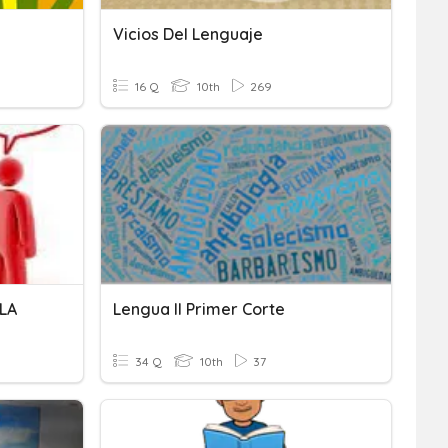
Vicios Del Lenguaje
16 Q
10th
269
LA
Lengua II Primer Corte
34 Q
10th
37