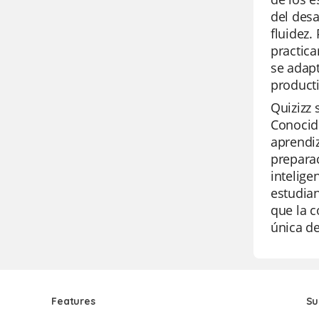
del desa
fluidez.
practica
se adapt
producti
Quizizz 
Conocido
aprendiz
preparac
intelige
estudian
que la c
única d
Features
Su