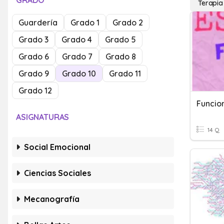
GRADO
Terapia
Guardería
Grado 1
Grado 2
Grado 3
Grado 4
Grado 5
Grado 6
Grado 7
Grado 8
Grado 9
Grado 10
Grado 11
Grado 12
Funcio
ASIGNATURAS
14 Q
Social Emocional
Ciencias Sociales
Mecanografía