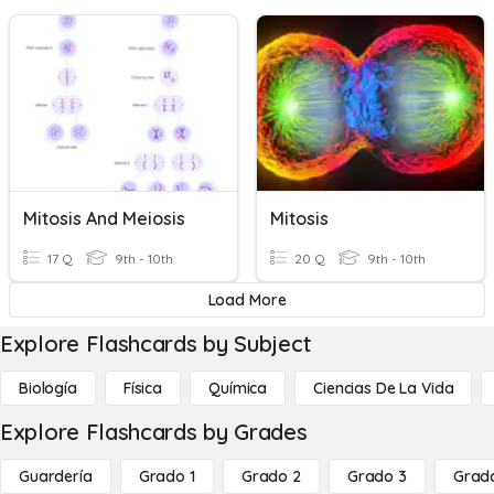
Mitosis And Meiosis
Mitosis
17 Q
9th - 10th
20 Q
9th - 10th
Load More
Explore Flashcards by Subject
Biología
Física
Química
Ciencias De La Vida
Explore Flashcards by Grades
Guardería
Grado 1
Grado 2
Grado 3
Grad