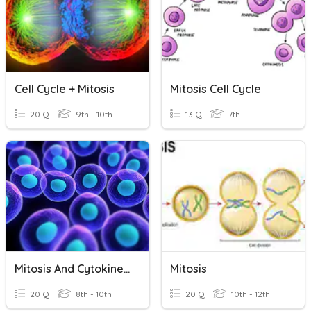
Cell Cycle + Mitosis
Mitosis Cell Cycle
20 Q
9th - 10th
13 Q
7th
Mitosis And Cytokinesis
Mitosis
20 Q
8th - 10th
20 Q
10th - 12th