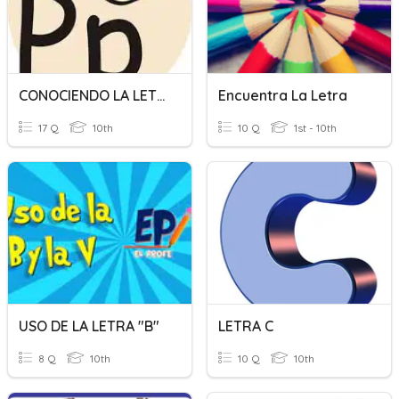
CONOCIENDO LA LETRA "P"
Encuentra La Letra
17 Q
10th
10 Q
1st - 10th
USO DE LA LETRA "B"
LETRA C
8 Q
10th
10 Q
10th