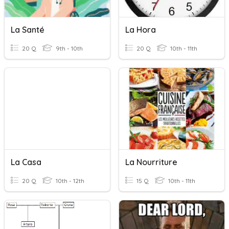
La Santé
La Hora
20 Q
9th - 10th
20 Q
10th - 11th
La Casa
La Nourriture
20 Q
10th - 12th
15 Q
10th - 11th