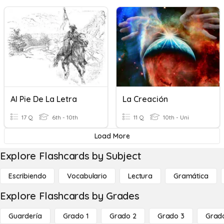
Al Pie De La Letra
La Creación
17 Q
6th - 10th
11 Q
10th - Uni
Load More
Explore Flashcards by Subject
Escribiendo
Vocabulario
Lectura
Gramática
Explore Flashcards by Grades
Guardería
Grado 1
Grado 2
Grado 3
Grad