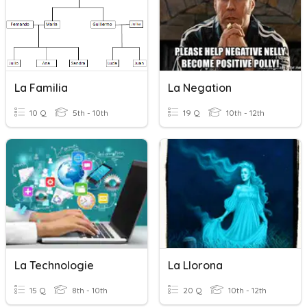
La Familia
La Negation
10 Q
5th - 10th
19 Q
10th - 12th
La Technologie
La Llorona
15 Q
8th - 10th
20 Q
10th - 12th