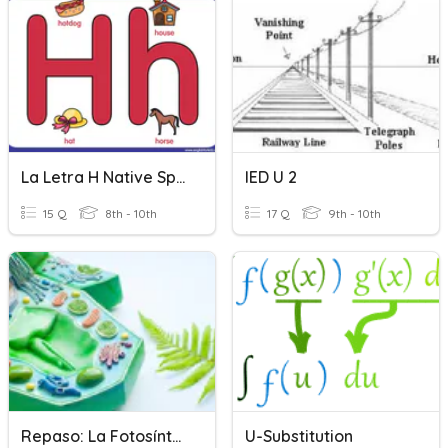
La Letra H Native Sp. 2
IED U 2
15 Q
8th - 10th
17 Q
9th - 10th
Repaso: La Fotosíntesis
U-Substitution