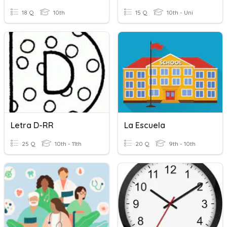
18 Q
10th
15 Q
10th - Uni
Letra D-RR
La Escuela
25 Q
10th - 11th
20 Q
9th - 10th