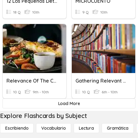
12 Los Pequeños Detalles
MICROCUENTO
18 Q
10th
9 Q
10th
Relevance Of The Cookery Course
Gathering Relevant Information From Various Sources
10 Q
9th - 10th
10 Q
6th - 10th
Load More
Explore Flashcards by Subject
Escribiendo
Vocabulario
Lectura
Gramática