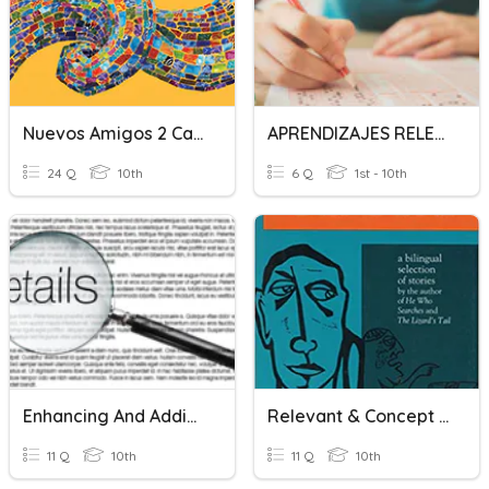
Nuevos Amigos 2 Capitulo 9 Vocabulario Relevante
APRENDIZAJES RELEVANTES
24 Q
10th
6 Q
1st - 10th
Enhancing And Adding Details
Relevant & Concept Vocabulary Quiz Unit 3 Pearson
11 Q
10th
11 Q
10th