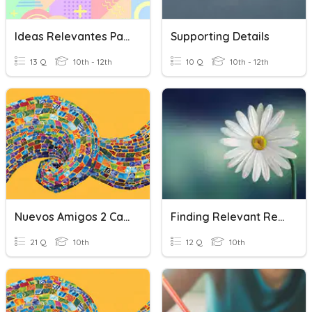
Ideas Relevantes Para La Juventud
Supporting Details
13 Q
10th - 12th
10 Q
10th - 12th
Nuevos Amigos 2 Capitulo 9 Vocabulario Relevante (2)
Finding Relevant References
21 Q
10th
12 Q
10th