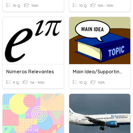
10 Q
10th
10 Q
5th - 10th
Números Relevantes
Main Idea/Supporting Details
9 Q
1st - 10th
10 Q
10th