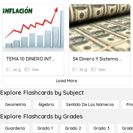
TEMA 10 DINERO INTERÉS E INFLACIÓN (II)
S4 Dinero Y Sistema Financiero
24 Q
10th
35 Q
10th
Load More
Explore Flashcards by Subject
Geometría
Álgebra
Sentido De Los Números
Pro
Explore Flashcards by Grades
Guardería
Grado 1
Grado 2
Grado 3
Grad