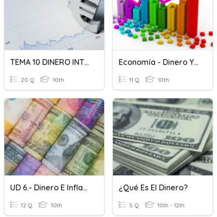
TEMA 10 DINERO INTERÉS E INFLACIÓN (I)
Economía - Dinero Y Medios De Pago (II)
20 Q
10th
11 Q
10th
UD 6.- Dinero E Inflación - 4º ESO
¿Qué Es El Dinero?
12 Q
10th
5 Q
10th - 12th