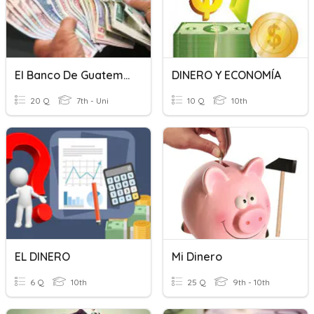
El Banco De Guatemala
DINERO Y ECONOMÍA
20 Q
7th - Uni
10 Q
10th
EL DINERO
Mi Dinero
6 Q
10th
25 Q
9th - 10th