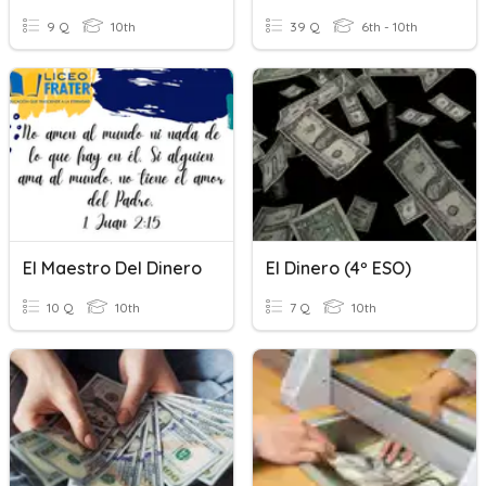
9 Q
10th
39 Q
6th - 10th
El Maestro Del Dinero
El Dinero (4º ESO)
10 Q
10th
7 Q
10th