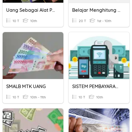
Uang Sebagai Alat Pembayaran
Belajar Menghitung Uang
10 T
10th
20 T
1st - 10th
SMALB MTK UANG
SISTEM PEMBAYARAN DAN UANG
10 T
10th - 11th
10 T
10th