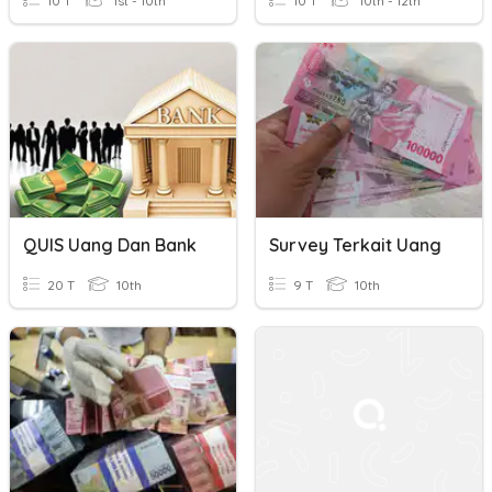
10 T
1st - 10th
10 T
10th - 12th
QUIS Uang Dan Bank
Survey Terkait Uang
20 T
10th
9 T
10th