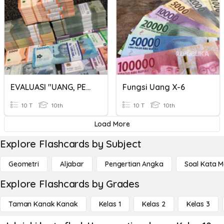
EVALUASI "UANG, PENDAPATAN, TABUNGAN"
Fungsi Uang X-6
10 T
10th
10 T
10th
Load More
Explore Flashcards by Subject
Geometri
Aljabar
Pengertian Angka
Soal Kata 
Explore Flashcards by Grades
Taman Kanak Kanak
Kelas 1
Kelas 2
Kelas 3