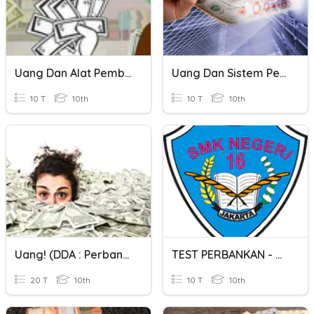
Uang Dan Alat Pembayaran
Uang Dan Sistem Pembayaran
10 T
10th
10 T
10th
Uang! (DDA : Perbankan Dasar)
TEST PERBANKAN - UANG
20 T
10th
10 T
10th