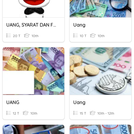
UANG, SYARAT DAN FUNGSI UANG
Uang
20 T
10th
10 T
10th
UANG
Uang
12 T
10th
15 T
10th - 12th