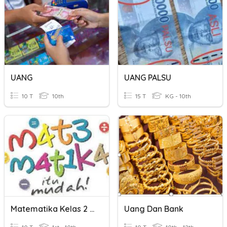
UANG
UANG PALSU
10 T
10th
15 T
KG - 10th
Matematika Kelas 2 SD "Mengenal Uang"
Uang Dan Bank