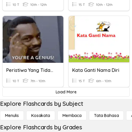
10 T
10th - 12th
15 T
10th - 12th
Peristiwa Yang Tidak Dapat Dilupakan.
Kata Ganti Nama Diri
10 T
7th - 10th
15 T
6th - 10th
Load More
Explore Flashcards by Subject
Menulis
Kosakata
Membaca
Tata Bahasa
Explore Flashcards by Grades