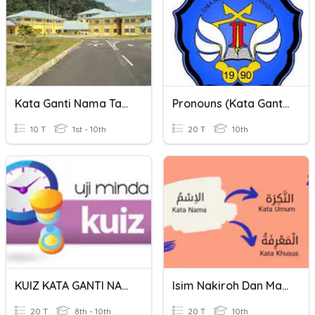
Kata Ganti Nama Tahun 6
Pronouns (Kata Ganti)
10 T
1st - 10th
20 T
10th
KUIZ KATA GANTI NAMA
Isim Nakiroh Dan Ma'rifat
20 T
8th - 10th
20 T
10th