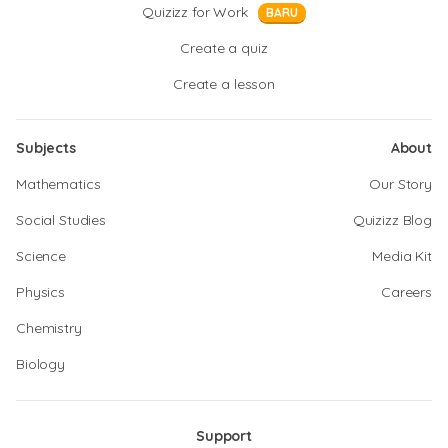
Quizizz for Work
BARU
Create a quiz
Create a lesson
Subjects
About
Mathematics
Our Story
Social Studies
Quizizz Blog
Science
Media Kit
Physics
Careers
Chemistry
Biology
Support