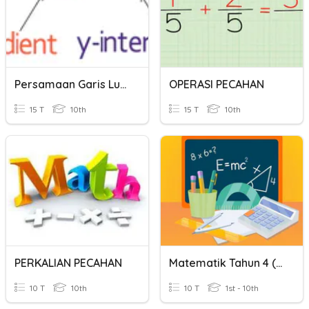
Persamaan Garis Lurus
OPERASI PECAHAN
15 T
10th
15 T
10th
PERKALIAN PECAHAN
Matematik Tahun 4 (Garis Selari Dan Garis Serenjang)
10 T
10th
10 T
1st - 10th