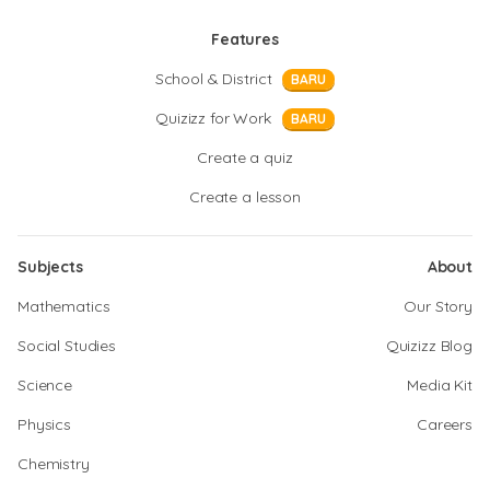
Features
School & District
BARU
Quizizz for Work
BARU
Create a quiz
Create a lesson
Subjects
About
Mathematics
Our Story
Social Studies
Quizizz Blog
Science
Media Kit
Physics
Careers
Chemistry