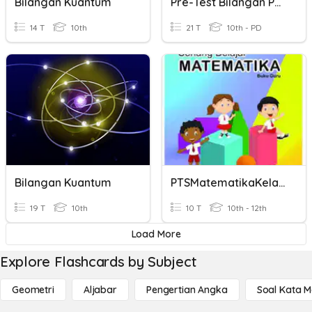
Bilangan Kuantum
Pre-Test Bilangan Pecahan
14 T
10th
21 T
10th - PD
Bilangan Kuantum
PTSMatematikaKelas6Semester1
19 T
10th
10 T
10th - 12th
Load More
Explore Flashcards by Subject
Geometri
Aljabar
Pengertian Angka
Soal Kata 