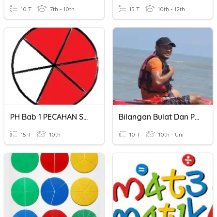
10 T
7th - 10th
15 T
10th - 12th
PH Bab 1 PECAHAN SENILAI
Bilangan Bulat Dan Pecahan
15 T
10th
10 T
10th - Uni